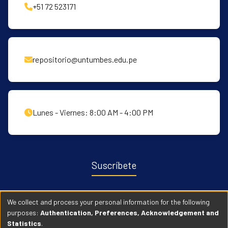
+51 72 523171
repositorio@untumbes.edu.pe
Lunes - Viernes: 8:00 AM - 4:00 PM
Suscríbete
Recibe notificaciones sobre nuevas publicaciones y eventos
We collect and process your personal information for the following
relacionados con el repositorio. ingresa
Aqui →
purposes:
Authentication, Preferences, Acknowledgement and
Statistics
.