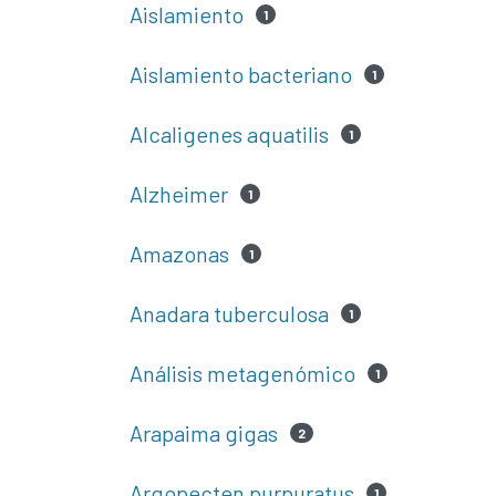
Aislamiento
1
Aislamiento bacteriano
1
Alcaligenes aquatilis
1
Alzheimer
1
Amazonas
1
Anadara tuberculosa
1
Análisis metagenómico
1
Arapaima gigas
2
Argopecten purpuratus
1