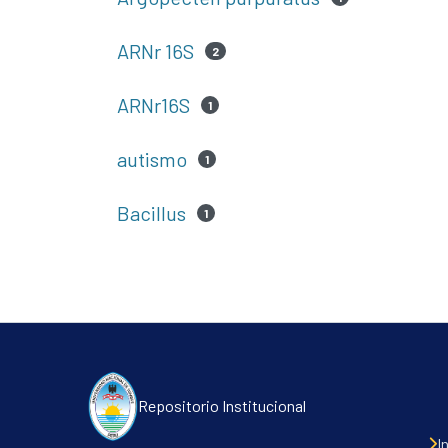
ARNr 16S
2
ARNr16S
1
autismo
1
Bacillus
1
Repositorio Institucional
I