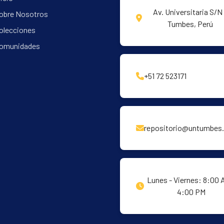
Av. Universitaria S/N 
obre Nosotros
Tumbes, Perú
olecciones
omunidades
+51 72 523171
repositorio@untumbes.
Lunes - Viernes: 8:00 
4:00 PM