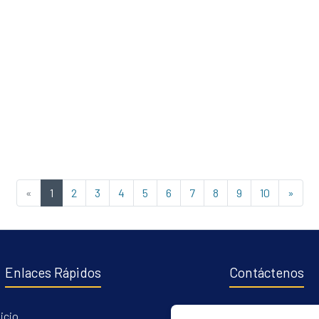
(current)
«
1
2
3
4
5
6
7
8
9
10
»
Enlaces Rápidos
Contáctenos
nicio