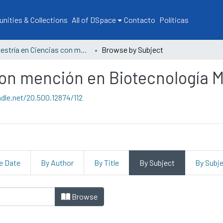
ities & Collections
All of DSpace
Contacto
Políticas
Maestría en Ciencias con mención en Biotecnología Molecular
Browse by Subject
con mención en Biotecnología M
ndle.net/20.500.12874/112
e Date
By Author
By Title
By Subject
By Subj
Ciencias con mención en Biotec
Browse