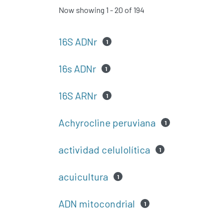
Now showing
1 - 20 of 194
16S ADNr
1
16s ADNr
1
16S ARNr
1
Achyrocline peruviana
1
actividad celulolítica
1
acuicultura
1
ADN mitocondrial
1