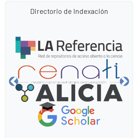
Directorio de Indexación
Anterior
Siguie