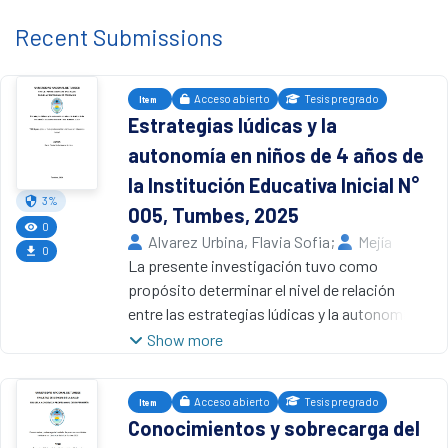
Recent Submissions
Acceso abierto
Tesis pregrado
Item
Estrategias lúdicas y la
autonomía en niños de 4 años de
la Institución Educativa Inicial N°
3%
005, Tumbes, 2025
0
Alvarez Urbina, Flavia Sofia
;
Mejía
0
Benavides, Anibal
La presente investigación tuvo como
,
2026
Universidad
Nacional de Tumbes
propósito determinar el nivel de relación
entre las estrategias lúdicas y la autonomía
en niños de 4 años de la Institución Educativa
Show more
Inicial N° 005, Tumbes, 2025. El estudio se
desarrolló bajo un enfoque cuantitativo, de
Acceso abierto
Tesis pregrado
Item
tipo correlacional y con un diseño no
Conocimientos y sobrecarga del
experimental, estuvo conformado por una