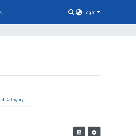
s
Log In
ect Category