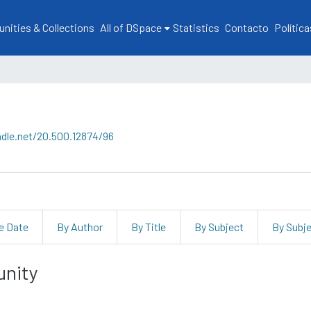
ities & Collections
All of DSpace
Statistics
Contacto
Política
ndle.net/20.500.12874/96
e Date
By Author
By Title
By Subject
By Subj
unity