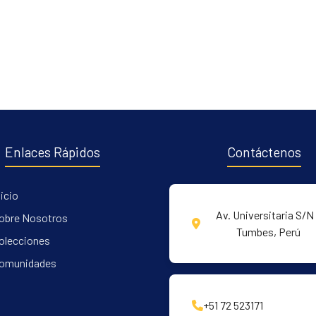
Enlaces Rápidos
Contáctenos
nicio
Av. Universitaria S/N 
obre Nosotros
Tumbes, Perú
olecciones
omunidades
+51 72 523171