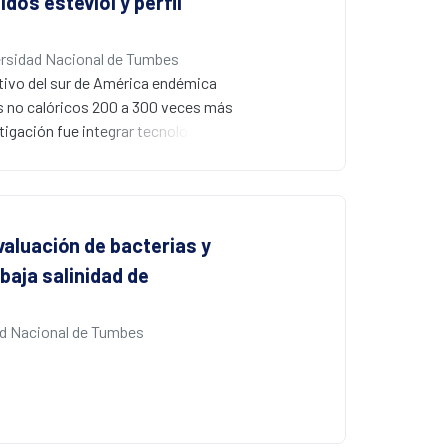
dos esteviol y perfil
rsidad Nacional de Tumbes
ativo del sur de América endémica
s no calóricos 200 a 300 veces más
tigación fue integrar tecnologías
a. Nuestros resultados mostraron a
 esteviol UGT74G1, UGT76G1 y
íntesis de Rebaudiosido A; así
enzimas UGT76G1, UGT85C2, UGT71E1
valuación de bacterias y
nálisis metabolómico mediante
baja salinidad de
tró diversos metabolitos como
 de tecnologías modernas en plantas
 mejoramiento en esta especie.
d Nacional de Tumbes