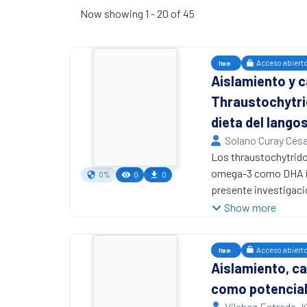
Now showing
1 - 20 of 45
Acceso abiert
Item
Aislamiento y 
Thraustochytrid
dieta del lang
Solano Curay Cés
Los thraustochytrido
omega-3 como DHA imp
0%
0
0
presente investigaci
limacinum. Mediante l
Show more
lipídico de los thra
sp. Adicionalmente, 
Acceso abiert
Item
una desaturasa delta-
Aislamiento, ca
% de biomasa de Schi
como potencial
vannamei, mostrando 
control. Esta investi
Vilchez Estrada, 