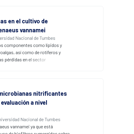
s en el cultivo de
openaeus vannamei
ersidad Nacional de Tumbes
sos componentes como lípidos y
roalgas, así como de rotíferos y
s pérdidas en el sector
noculadas al cultivo de
to (cel/ml); al consorcio de cepas
e masas-MALDI TOF TOF. Para el
iento PGM ion Torrent, proteómico y
microbianas nitrificantes
análisis de producción del ciclo
evaluación a nivel
 probióticas (Th-Cp). Los
ación al control ThC, además la
 del 58.5% en tanques alimentados
niversidad Nacional de Tumbes
presentes en el consorcio como
enaeus vannamei ya que está
 cultivo de microalgas y por ende al
 uso de biofiltros sumergidos sobre