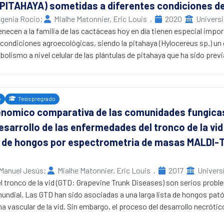
PITAHAYA) sometidas a diferentes condiciones de 
ne.
nesterasa in sílico, fue evaluada mediante docking molecular. Este an
ugenia Rocio
;
Mialhe Matonnier, Eric Louis
,
2020
Univers
icamente importantes, capaces de enlazarse al sitio catalítico y al s
necen a la familia de las cactáceas hoy en día tienen especial impo
 condiciones agroecológicas, siendo la pitahaya (Hylocereus sp.) u
nesterasa in vitro, arrojó un IC50 de 29.67μg/mL. Para identificar lo
abolismo a nivel celular de las plántulas de pitahaya que ha sido pr
rrollado por vez primera, la técnica analítica que integra la bioauto
s, nos ha permitido identificar metabolitos de gran importancia me
asas en tándem MALDI TOF TOF fuera de línea.
OF, estos compuestos son de gran importancia para diferentes ind
 se determinó que los alcaloides responsables de la inhibición de la
on bacterias promotoras de crecimiento vegetal como Psedomona pu
o
Tesis pregrado
ine, clivonidine, galanthamine y (+)-8-O-Demethylhomolycorine.
tos pertenecientes a flavonones, flavonoides, Hydroxichalconas, te
enomico comparativa de las comunidades fungica
de (+)-8-O-Demethylhomolycorine con la acetilcolinesterasa, muestra
de, terpenoides. Por otro lado, cuando las plántulas de pitahaya fu
, con una energía libre de enlace de -8.79 Kcal/mol . Este alcaloide
sarrollo de las enfermedades del tronco de la vid (V
ultravioleta (UV) se encontraron los metabolitos pertenecientes a t
la acetilcolinesterasa, reportes previos muestran que inhibe a la en
n, isoflavonoides, dihidrochalcona, alkaloids, Withalanoides, y mon
ón de hongos por espectrometria de masas MALD
 la proteína Tau. Por tanto, es una molécula multidiana prometedora
eimer.
 Manuel Jesús
;
Mialhe Matonnier, Eric Louis
,
2017
Univers
tronco de la vid (GTD: Grapevine Trunk Diseases) son serios problema
mundial. Las GTD han sido asociadas a una larga lista de hongos pat
ma vascular de la vid. Sin embargo, el proceso del desarrollo necrótic
, con recientes investigaciones sugiriendo la participación de algu