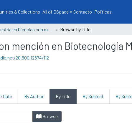
ities & Collections
All of DSpace
Contacto
Políticas
Maestría en Ciencias con mención en Biotecnología Molecular
Browse by Title
con mención en Biotecnología M
ndle.net/20.500.12874/112
e Date
By Author
By Title
By Subject
By Subj
iencias con mención en Biotec
Browse