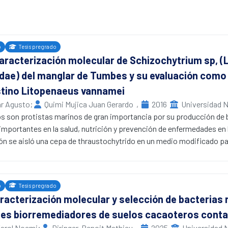
o
Tesis pregrado
caracterización molecular de Schizochytrium sp, 
ae) del manglar de Tumbes y su evaluación como a
ostino Litopenaeus vannamei
ar Agusto
;
Quimi Mujica Juan Gerardo
,
2016
Universidad 
s son protistas marinos de gran importancia por su producción de 
ortantes en la salud, nutrición y prevención de enfermedades en 
ón se aisló una cepa de thraustochytrido en un medio modificado pa
a microscopía invertida y confocal se observó la viabilidad, pureza,
ustochytridos. Se identificó molecularmente mediante el gen del ADN
por espectrometría de masas MALDI TOF/TOF, se identificaron una si
o
Tesis pregrado
4, enzimas de síntesis de lípidos características de Schizochytrium 
racterización molecular y selección de bacterias
zochytrium sp. y 25 % de ensilado de pescado como aditivos en la 
es biorremediadores de suelos cacaoteros cont
un incremento significativo de 15 % crecimiento y 20 % supervive
gación ha abierto el camino relacionado a la inmunonutrición en lang
Karol Noemi
;
Diringer, Benoit Mathieu
,
2025
Universidad 