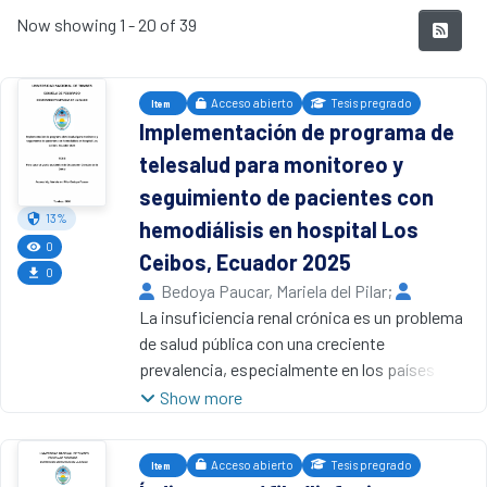
Recent Submissions
Now showing
1 - 20 of 39
Acceso abierto
Tesis pregrado
Item
Implementación de programa de
telesalud para monitoreo y
seguimiento de pacientes con
13%
hemodiálisis en hospital Los
0
Ceibos, Ecuador 2025
0
Bedoya Paucar, Mariela del Pilar
;
Mariños Vega, Julia Eulalia
La insuficiencia renal crónica es un problema
,
2026
Universidad Nacional de Tumbes
de salud pública con una creciente
prevalencia, especialmente en los países en
vías de desarrollo donde existen barreras
Show more
importantes para acceder a los servicios
especializados para la hemodiálisis de
Acceso abierto
Tesis pregrado
Item
manera oportuna. El propósito de la presente