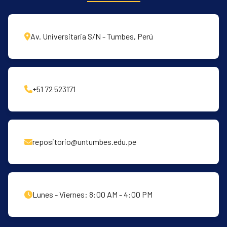
r= -0.125; y pvalor=0.036), que indica que
mientras mayor sea el Índice de Alimentación
Saludable menor será el IMC de los
Av. Universitaria S/N - Tumbes, Perú
estudiantes, que se ajusta a lo ya reportado
en la literatura académica. Las correlaciones
entre el IMC y el ISVC no evidencian relaciones
significativas (p-valor > 0.05). Esto evidencia
+51 72 523171
que el IMC no es un factor que determine el
ISVC, y que este último por tanto exhibe un
carácter subjetivo y personal. Es por ello, que
es tarea de la institución universitaria
repositorio@untumbes.edu.pe
desarrollar un programa que contribuya a
crear una cultura sobre hábitos alimenticios
saludables.
Lunes - Viernes: 8:00 AM - 4:00 PM