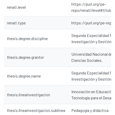
https://purl.org/pe-
renati.level
repo/renati/level#titulo
renati.type
https://purl.org/pe-repo
Segunda Especialidad Pro
thesis.degree.discipline
Investigación y Gestión 
Universidad Nacional de 
thesis.degree.grantor
Ciencias Sociales.
Segunda Especialidad Pro
thesis.degree.name
Investigación y Gestión 
Innovación en Educación
thesis.lineainvestigacion
Tecnología para el Desarro
thesis.lineainvestigacion.sublinea
Pedagogía y didáctica
Communities & Collections