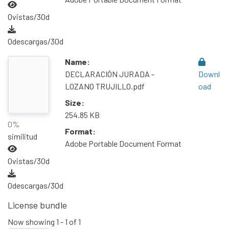
0
vistas/30d
0
descargas/30d
Name:
DECLARACIÓN JURADA -
Downl
LOZANO TRUJILLO.pdf
oad
Size:
254.85 KB
0%
Format:
similitud
Adobe Portable Document Format
0
vistas/30d
0
descargas/30d
License bundle
Now showing
1 - 1 of 1