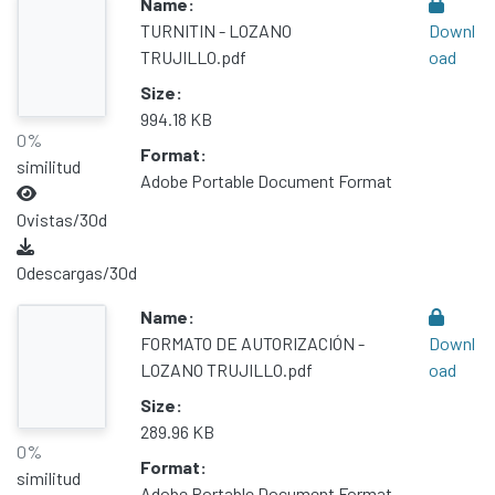
Name:
TURNITIN - LOZANO
Downl
TRUJILLO.pdf
oad
Size:
994.18 KB
0%
Format:
similitud
Adobe Portable Document Format
0
vistas/30d
0
descargas/30d
Name:
FORMATO DE AUTORIZACIÓN -
Downl
LOZANO TRUJILLO.pdf
oad
Size:
289.96 KB
0%
Format:
similitud
Adobe Portable Document Format