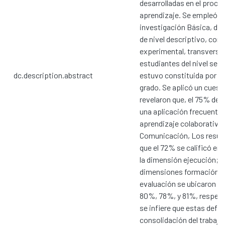
desarrolladas en el proce
aprendizaje. Se empleó u
investigación Básica, de 
de nivel descriptivo, con
experimental, transversal,
estudiantes del nivel sec
dc.description.abstract
estuvo constituida por 75
grado. Se aplicó un cuest
revelaron que, el 75% de 
una aplicación frecuente 
aprendizaje colaborativo 
Comunicación, Los result
que el 72% se calificó en 
la dimensión ejecución; r
dimensiones formación de
evaluación se ubicaron en 
80%, 78%, y 81%, respect
se infiere que estas defic
consolidación del trabajo