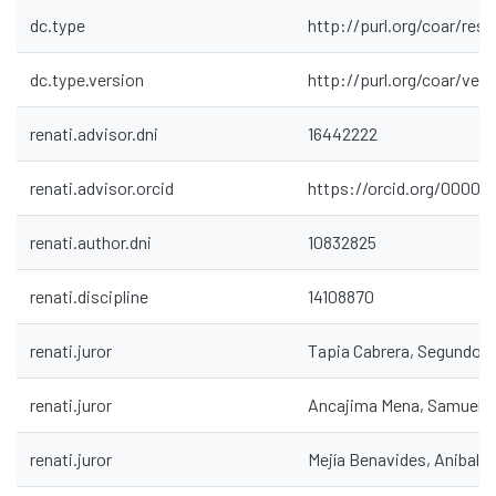
dc.type
http://purl.org/coar/res
dc.type.version
http://purl.org/coar/ve
renati.advisor.dni
16442222
renati.advisor.orcid
https://orcid.org/0000-
renati.author.dni
10832825
renati.discipline
14108870
renati.juror
Tapia Cabrera, Segundo C
renati.juror
Ancajima Mena, Samuel D
renati.juror
Mejía Benavides, Anibal