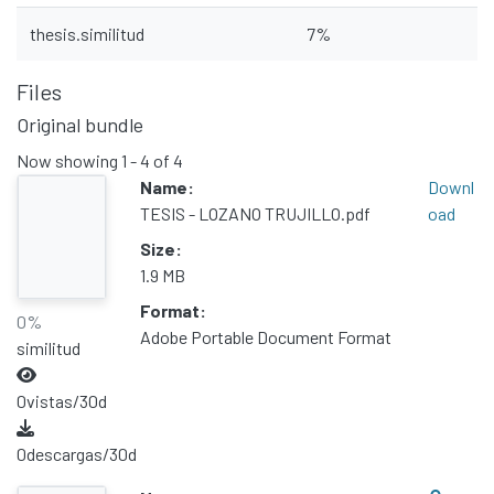
All of DSpace
thesis.similitud
7%
Statistics
Files
Contacto
Original bundle
Políticas
Now showing
1 - 4 of 4
Name:
Downl
TESIS - LOZANO TRUJILLO.pdf
oad
Size:
1.9 MB
Format:
0%
Adobe Portable Document Format
similitud
0
vistas/30d
0
descargas/30d