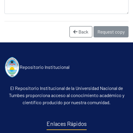
Back
Request copy
Repositorio Institucional
Communities & Collections
All of DSpace
El Repositorio Institucional de la Universidad Nacional de
Statistics
Tumbes proporciona acceso al conocimiento académico y
científico producido por nuestra comunidad.
Contacto
Políticas
Enlaces Rápidos