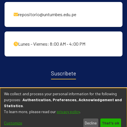
repositorio@untumbes.edu.pe
Lunes - Viernes: 8:00 AM - 4:00 PM
Suscríbete
Recibe notificaciones sobre nuevas publicaciones y eventos
We collect and process your personal information for the following
relacionados con el repositorio. ingresa
Aqui →
purposes:
Authentication, Preferences, Acknowledgement and
Statistics
.
To learn more, please read our
privacy policy
.
© 2026 Universidad Nacional de Tumbes. Todos los derechos
Customize
Decline
That's ok
reservados.