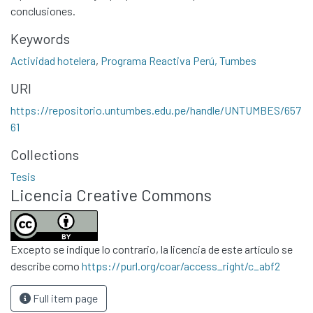
All of DSpace
conclusiones.
Statistics
Keywords
Contacto
Actividad hotelera
,
Programa Reactiva Perú, Tumbes
Políticas
URI
https://repositorio.untumbes.edu.pe/handle/UNTUMBES/657
61
Collections
Tesis
Licencia Creative Commons
Excepto se indique lo contrario, la licencia de este artículo se
describe como
https://purl.org/coar/access_right/c_abf2
Full item page