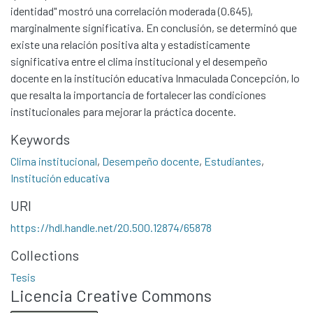
identidad" mostró una correlación moderada (0.645),
marginalmente significativa. En conclusión, se determinó que
Communities & Collections
existe una relación positiva alta y estadísticamente
All of DSpace
significativa entre el clima institucional y el desempeño
Statistics
docente en la institución educativa Inmaculada Concepción, lo
que resalta la importancia de fortalecer las condiciones
Contacto
institucionales para mejorar la práctica docente.
Políticas
Keywords
Clima institucional
,
Desempeño docente
,
Estudiantes
,
Institución educativa
URI
https://hdl.handle.net/20.500.12874/65878
Collections
Tesis
Licencia Creative Commons