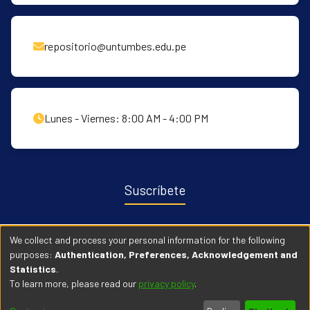
repositorio@untumbes.edu.pe
Lunes - Viernes: 8:00 AM - 4:00 PM
Suscríbete
Recibe notificaciones sobre nuevas publicaciones y eventos
We collect and process your personal information for the following
relacionados con el repositorio. ingresa
Aqui →
purposes:
Authentication, Preferences, Acknowledgement and
Statistics
.
To learn more, please read our
privacy policy
.
© 2026 Universidad Nacional de Tumbes. Todos los derechos