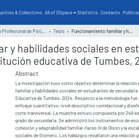
ities & Collections
All of DSpace
Statistics
Contacto
Política
Escuela Profesional de Psicología
Tesis
Funcionamiento familiar y habilidades sociales en estudiantes de secundaria de una institución educativa de Tumbes, 2024
r y habilidades sociales en es
titución educativa de Tumbes, 
Abstract
La investigación tuvo como objetivo determinar la relación
familiar y habilidades sociales en estudiantes de secundaria
Educativa de Tumbes, 2024. Respecto a la metodología fue 
enfoque cuantitativo, nivel descriptivo correlacional y dise
corte transversal. La muestra estuvo compuesta por 249 estu
grado de secundaria. Se administró los instrumentos de esc
cohesión y adaptabilidad familiar-faces III de Olson y la esca
sociales de Gismero. Los hallazgos resaltaron una relación 