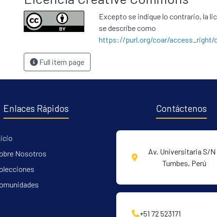
Excepto se indique lo contrario, la li
se describe como
https://purl.org/coar/access_right/
Full item page
Enlaces Rápidos
Contáctenos
nicio
Av. Universitaria S/N 
obre Nosotros
Tumbes, Perú
olecciones
omunidades
+51 72 523171