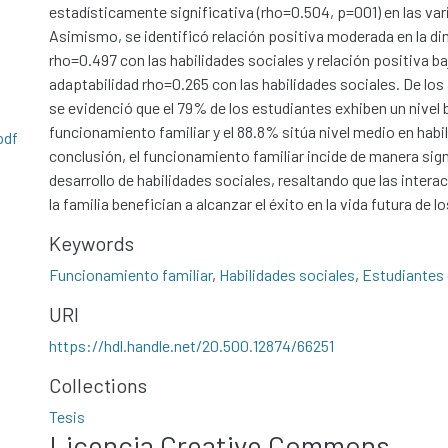
estadísticamente significativa (rho=0.504, p=001) en las var
Asimismo, se identificó relación positiva moderada en la 
rho=0.497 con las habilidades sociales y relación positiva ba
adaptabilidad rho=0.265 con las habilidades sociales. De los
se evidenció que el 79% de los estudiantes exhiben un nivel 
funcionamiento familiar y el 88.8% sitúa nivel medio en habi
pdf
conclusión, el funcionamiento familiar incide de manera signi
desarrollo de habilidades sociales, resaltando que las intera
la familia benefician a alcanzar el éxito en la vida futura de l
Keywords
Funcionamiento familiar
,
Habilidades sociales
,
Estudiantes 
URI
https://hdl.handle.net/20.500.12874/66251
Collections
Tesis
Licencia Creative Commons