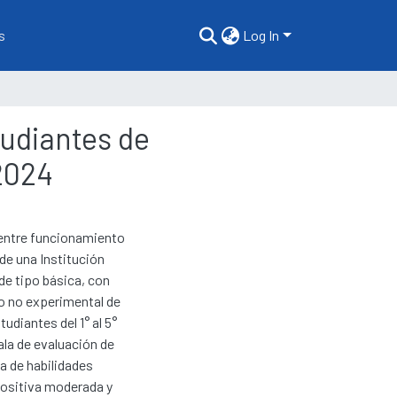
s
Log In
tudiantes de
2024
 entre funcionamiento
 de una Institución
de tipo básica, con
ño no experimental de
diantes del 1° al 5°
ala de evaluación de
la de habilidades
positiva moderada y