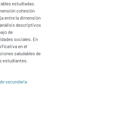
iables estudiadas.
dimensión cohesión
ja entre la dimensión
 análisis descriptivos
bajo de
lidades sociales. En
ficativa en el
cciones saludables de
os estudiantes.
de secundaria