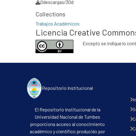
0
descargas/30d
Collections
Trabajos Académicos
Licencia Creative Common
Excepto se indique lo cont
Repositorio Institucional
I
S
El Repositorio Institucional de la
Universidad Nacional de Tumbes
C
proporciona acceso al conocimiento
C
académico y científico producido por