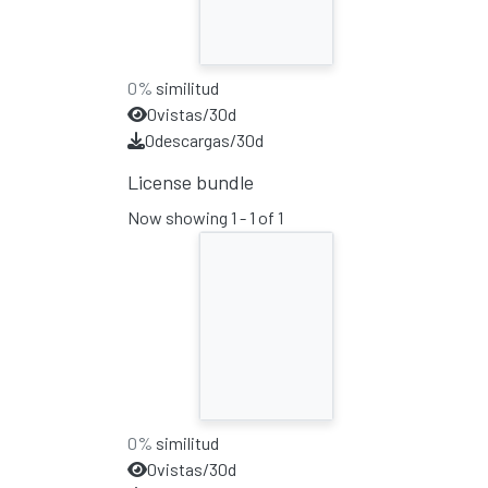
0%
similitud
0
vistas/30d
0
descargas/30d
License bundle
Now showing
1 - 1 of 1
0%
similitud
0
vistas/30d