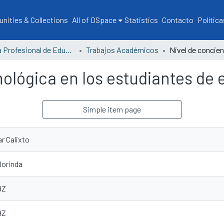
ities & Collections
All of DSpace
Statistics
Contacto
Política
Escuela Profesional de Educación
Trabajos Académicos
nológica en los estudiantes de 
Simple item page
r Calixto
lorinda
9Z
9Z