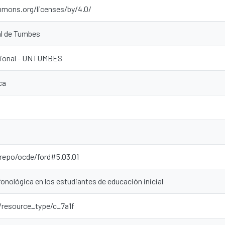
mmons.org/licenses/by/4.0/
al de Tumbes
ucional - UNTUMBES
ca
-repo/ocde/ford#5.03.01
fonológica en los estudiantes de educación inicial
r/resource_type/c_7a1f