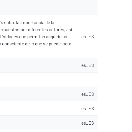
is sobre la importancia de la
propuestas por diferentes autores, así
ctividades que permitan adquirir las
es_ES
 consciente de lo que se puede logra
es_ES
es_ES
es_ES
es_ES