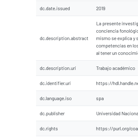
dc.date.issued
2019
La presente investig
conciencia fonológic
dc.description.abstract
mismo se explica y s
competencias en los
al tener un conocim
dc.description.uri
Trabajo académico
dc.identifier.uri
https://hdl.handle.
dc.language.iso
spa
dc.publisher
Universidad Nacion
dc.rights
https://purl.org/co