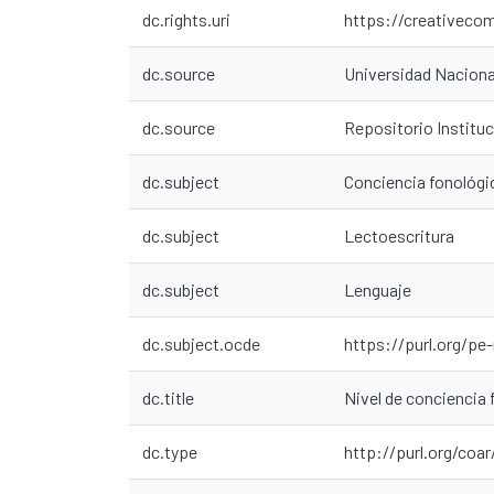
dc.rights.uri
https://creativeco
dc.source
Universidad Nacion
dc.source
Repositorio Instit
dc.subject
Conciencia fonológi
dc.subject
Lectoescritura
dc.subject
Lenguaje
dc.subject.ocde
https://purl.org/pe
dc.title
Nivel de conciencia 
dc.type
http://purl.org/coa