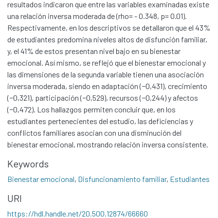
resultados indicaron que entre las variables examinadas existe
una relación inversa moderada de (rho= - 0.348, p= 0.01).
Respectivamente, en los descriptivos se detallaron que el 43%
de estudiantes predomina niveles altos de disfunción familiar,
y, el 41% de estos presentan nivel bajo en su bienestar
emocional. Así mismo, se reflejó que el bienestar emocional y
las dimensiones de la segunda variable tienen una asociación
inversa moderada, siendo en adaptación (−0,431), crecimiento
(−0,321), participación (−0,529), recursos (−0,244) y afectos
(−0,472). Los hallazgos permiten concluir que, en los
estudiantes pertenecientes del estudio, las deficiencias y
conflictos familiares asocian con una disminución del
bienestar emocional, mostrando relación inversa consistente.
Communities & Collections
Keywords
All of DSpace
Bienestar emocional
,
Disfuncionamiento familiar
,
Estudiantes
Statistics
URI
Contacto
https://hdl.handle.net/20.500.12874/66660