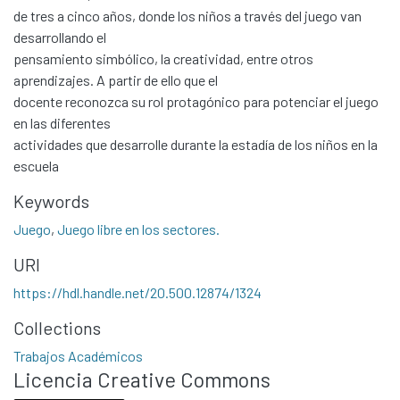
de tres a cinco años, donde los niños a través del juego van
desarrollando el
pensamiento simbólico, la creatividad, entre otros
aprendizajes. A partir de ello que el
docente reconozca su rol protagónico para potenciar el juego
en las diferentes
actividades que desarrolle durante la estadía de los niños en la
escuela
Keywords
Juego
,
Juego libre en los sectores.
Communities & Collections
URI
All of DSpace
https://hdl.handle.net/20.500.12874/1324
Statistics
Contacto
Collections
Políticas
Trabajos Académicos
Licencia Creative Commons