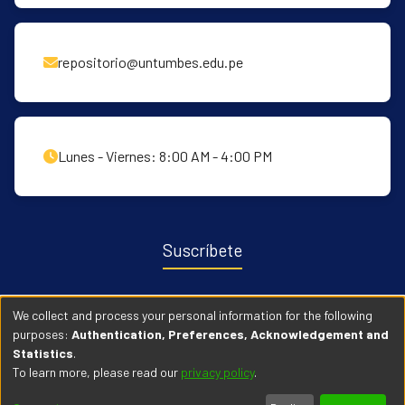
repositorio@untumbes.edu.pe
Lunes - Viernes: 8:00 AM - 4:00 PM
Suscríbete
Recibe notificaciones sobre nuevas publicaciones y eventos
We collect and process your personal information for the following
relacionados con el repositorio. ingresa
Aqui →
purposes:
Authentication, Preferences, Acknowledgement and
Statistics
.
To learn more, please read our
privacy policy
.
© 2026 Universidad Nacional de Tumbes. Todos los derechos