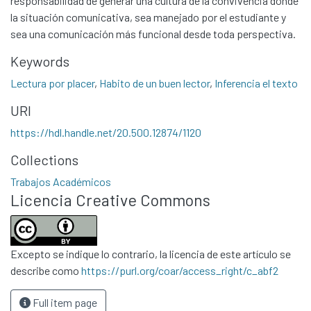
responsabilidad de generar una cultura de la convivencia donde
la situación comunicativa, sea manejado por el estudiante y
sea una comunicación más funcional desde toda perspectiva.
Keywords
Lectura por placer
,
Habito de un buen lector
,
Inferencia el texto
URI
https://hdl.handle.net/20.500.12874/1120
Communities & Collections
Collections
All of DSpace
Statistics
Trabajos Académicos
Licencia Creative Commons
Contacto
Políticas
Excepto se indique lo contrario, la licencia de este artículo se
describe como
https://purl.org/coar/access_right/c_abf2
Full item page