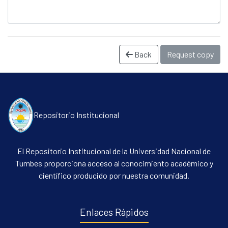
Back
Request copy
Repositorio Institucional
Communities & Collections
All of DSpace
El Repositorio Institucional de la Universidad Nacional de
Statistics
Tumbes proporciona acceso al conocimiento académico y
científico producido por nuestra comunidad.
Contacto
Políticas
Enlaces Rápidos