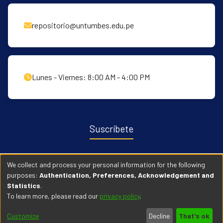
repositorio@untumbes.edu.pe
Lunes - Viernes: 8:00 AM - 4:00 PM
Suscríbete
Recibe notificaciones sobre nuevas publicaciones y eventos
We collect and process your personal information for the following
relacionados con el repositorio. ingresa
Aqui →
purposes:
Authentication, Preferences, Acknowledgement and
Statistics
.
To learn more, please read our
privacy policy
.
© 2026 Universidad Nacional de Tumbes. Todos los derechos
Customize
Decline
That's ok
reservados.