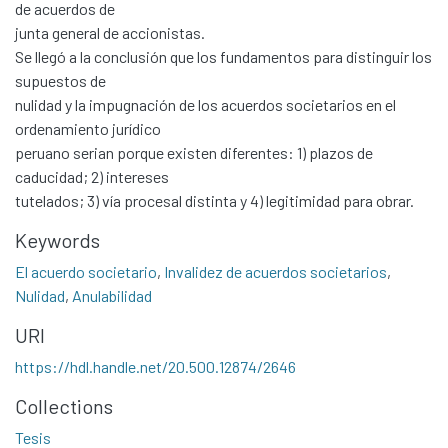
de acuerdos de
junta general de accionistas.
Se llegó a la conclusión que los fundamentos para distinguir los
Communities & Collections
supuestos de
All of DSpace
nulidad y la impugnación de los acuerdos societarios en el
Statistics
ordenamiento jurídico
peruano serian porque existen diferentes: 1) plazos de
Contacto
caducidad; 2) intereses
Políticas
tutelados; 3) vía procesal distinta y 4) legitimidad para obrar.
Keywords
El acuerdo societario
,
Invalidez de acuerdos societarios
,
Nulidad
,
Anulabilidad
URI
https://hdl.handle.net/20.500.12874/2646
Collections
Tesis