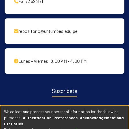
+51 72 523171
repositorio@untumbes.edu.pe
Lunes - Viernes: 8:00 AM - 4:00 PM
Suscríbete
Recibe notificaciones sobre nuevas publicaciones y eventos
We collect and process your personal information for the following
relacionados con el repositorio. ingresa
Aqui →
purposes:
Authentication, Preferences, Acknowledgement and
Statistics
.