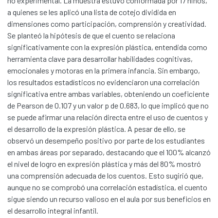
no experimental. La muestra estuvo conformada por 17 niños,
a quienes se les aplicó una lista de cotejo dividida en
dimensiones como participación, comprensión y creatividad.
Se planteó la hipótesis de que el cuento se relaciona
significativamente con la expresión plástica, entendida como
herramienta clave para desarrollar habilidades cognitivas,
emocionales y motoras en la primera infancia. Sin embargo,
los resultados estadísticos no evidenciaron una correlación
significativa entre ambas variables, obteniendo un coeficiente
de Pearson de 0.107 y un valor p de 0.683, lo que implicó que no
se puede afirmar una relación directa entre el uso de cuentos y
el desarrollo de la expresión plástica. A pesar de ello, se
observó un desempeño positivo por parte de los estudiantes
en ambas áreas por separado, destacando que el 100% alcanzó
el nivel de logro en expresión plástica y más del 80% mostró
una comprensión adecuada de los cuentos. Esto sugirió que,
aunque no se comprobó una correlación estadística, el cuento
Communities & Collections
sigue siendo un recurso valioso en el aula por sus beneficios en
All of DSpace
el desarrollo integral infantil.