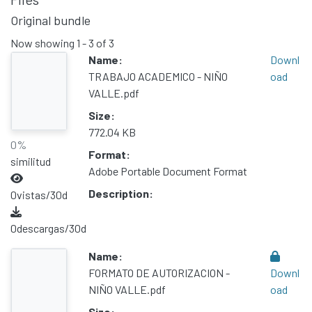
Communities & Collections
Original bundle
All of DSpace
Now showing
1 - 3 of 3
Name:
Downl
Statistics
TRABAJO ACADEMICO - NIÑO
oad
Contacto
VALLE.pdf
Políticas
Size:
772.04 KB
0%
Format:
similitud
Adobe Portable Document Format
Description:
0
vistas/30d
0
descargas/30d
Name:
FORMATO DE AUTORIZACION -
Downl
NIÑO VALLE.pdf
oad
Size: