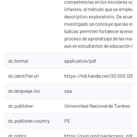
competencias en los escolares sobr
infantes, el método que se empleó f
descriptivo exploratorio. De acuerdo
investigado se concluye que las est
lúdicas permiten fortalecer la enseñ
proceso de aprendizaje de las mat
aún en estudiantes de educación inic
dc.format
application/pdf
dc.identifier.uri
https://hdl.handle.net/20.500.128
dc.language.iso
spa
dc.publisher
Universidad Nacional de Tumbes
dc.publisher.country
PE
dc.rights
https://purl.org/coar/access_right