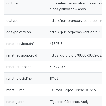
dc.title
competencia resuelve problemas de
niñas y niños de 4 años
dc.type
http://purl.org/coar/resource_typ
dc.type.version
http://purl.org/coar/version/c_97
renati.advisor.dni
45525151
renati.advisor.orcid
https://orcid.org/0000-0002-8266
renati.author.dni
80377287
renati.discipline
111109
renati.juror
La Rosa Feijoo, Oscar Calixto
renati.juror
Figueroa Cárdenas, Andy