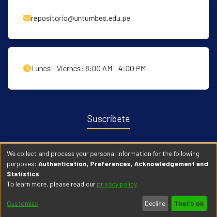
repositorio@untumbes.edu.pe
Lunes - Viernes: 8:00 AM - 4:00 PM
Suscríbete
Recibe notificaciones sobre nuevas publicaciones y eventos
We collect and process your personal information for the following
relacionados con el repositorio. ingresa
Aqui →
purposes:
Authentication, Preferences, Acknowledgement and
Statistics
.
To learn more, please read our
privacy policy
.
© 2026 Universidad Nacional de Tumbes. Todos los derechos
Customize
Decline
That's ok
reservados.