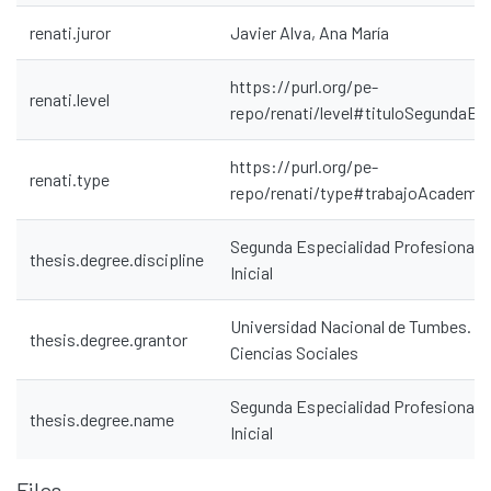
renati.juror
Javier Alva, Ana María
https://purl.org/pe-
renati.level
repo/renati/level#tituloSegundaEs
https://purl.org/pe-
renati.type
repo/renati/type#trabajoAcademi
Segunda Especialidad Profesional 
thesis.degree.discipline
Inicial
Universidad Nacional de Tumbes. Fa
thesis.degree.grantor
Ciencias Sociales
Segunda Especialidad Profesional 
thesis.degree.name
Inicial
Files