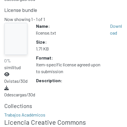
License bundle
Now showing
1 - 1 of 1
Name:
Downl
license.txt
oad
Size:
1.71 KB
Format:
0%
Item-specific license agreed upon
similitud
to submission
Description:
0
vistas/30d
0
descargas/30d
Collections
Trabajos Académicos
Licencia Creative Commons