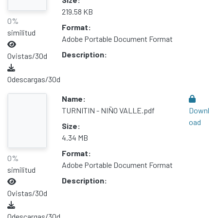
219.58 KB
0%
Format:
similitud
Adobe Portable Document Format
Description:
0
vistas/30d
0
descargas/30d
Name:
TURNITIN - NIÑO VALLE.pdf
Downl
oad
Size:
4.34 MB
Format:
0%
Adobe Portable Document Format
similitud
Description:
0
vistas/30d
0
descargas/30d