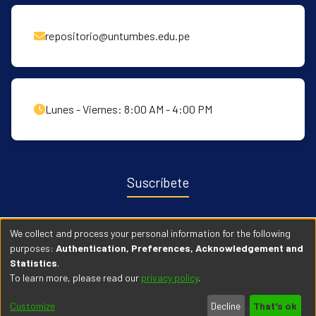
repositorio@untumbes.edu.pe
Lunes - Viernes: 8:00 AM - 4:00 PM
Suscríbete
Recibe notificaciones sobre nuevas publicaciones y eventos
We collect and process your personal information for the following
relacionados con el repositorio. ingresa
Aqui →
purposes:
Authentication, Preferences, Acknowledgement and
Statistics
.
To learn more, please read our
privacy policy
.
© 2026 Universidad Nacional de Tumbes. Todos los derechos
Customize
Decline
That's ok
reservados.