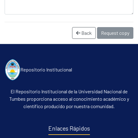
Back
Request copy
Repositorio Institucional
Communities & Collections
All of DSpace
El Repositorio Institucional de la Universidad Nacional de
Statistics
Tumbes proporciona acceso al conocimiento académico y
científico producido por nuestra comunidad.
Contacto
Políticas
Enlaces Rápidos