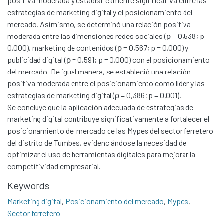
positiva moderada y estadísticamente significativa entre las
estrategias de marketing digital y el posicionamiento del
mercado. Asimismo, se determinó una relación positiva
moderada entre las dimensiones redes sociales (ρ = 0,538; p =
0,000), marketing de contenidos (ρ = 0,567; p = 0,000) y
publicidad digital (ρ = 0,591; p = 0,000) con el posicionamiento
del mercado. De igual manera, se estableció una relación
positiva moderada entre el posicionamiento como líder y las
estrategias de marketing digital (ρ = 0,386; p = 0,001).
Se concluye que la aplicación adecuada de estrategias de
marketing digital contribuye significativamente a fortalecer el
posicionamiento del mercado de las Mypes del sector ferretero
del distrito de Tumbes, evidenciándose la necesidad de
optimizar el uso de herramientas digitales para mejorar la
competitividad empresarial.
Communities & Collections
Keywords
All of DSpace
Marketing digital
,
Posicionamiento del mercado
,
Mypes
,
Statistics
Sector ferretero