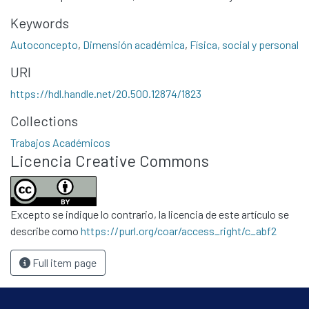
Keywords
Autoconcepto
,
Dimensión académica
,
Física, social y personal
URI
https://hdl.handle.net/20.500.12874/1823
Communities & Collections
Collections
All of DSpace
Trabajos Académicos
Licencia Creative Commons
Statistics
Contacto
Políticas
Excepto se indique lo contrario, la licencia de este artículo se
describe como
https://purl.org/coar/access_right/c_abf2
Full item page