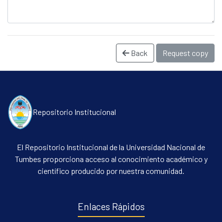
Back
Request copy
Repositorio Institucional
Communities & Collections
All of DSpace
El Repositorio Institucional de la Universidad Nacional de
Statistics
Tumbes proporciona acceso al conocimiento académico y
científico producido por nuestra comunidad.
Contacto
Políticas
Enlaces Rápidos