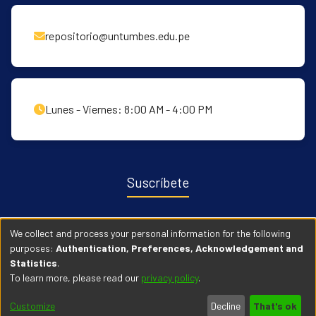
repositorio@untumbes.edu.pe
Lunes - Viernes: 8:00 AM - 4:00 PM
Suscríbete
Recibe notificaciones sobre nuevas publicaciones y eventos
We collect and process your personal information for the following
relacionados con el repositorio. ingresa
Aqui →
purposes:
Authentication, Preferences, Acknowledgement and
Statistics
.
To learn more, please read our
privacy policy
.
© 2026 Universidad Nacional de Tumbes. Todos los derechos
Customize
Decline
That's ok
reservados.