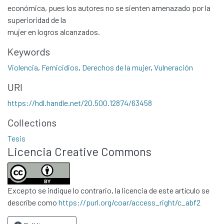
All of DSpace
económica, pues los autores no se sienten amenazado por la
superioridad de la
Statistics
mujer en logros alcanzados.
Contacto
Keywords
Políticas
Violencia
,
Femicidios
,
Derechos de la mujer
,
Vulneración
URI
https://hdl.handle.net/20.500.12874/63458
Collections
Tesis
Licencia Creative Commons
Excepto se indique lo contrario, la licencia de este artículo se
describe como
https://purl.org/coar/access_right/c_abf2