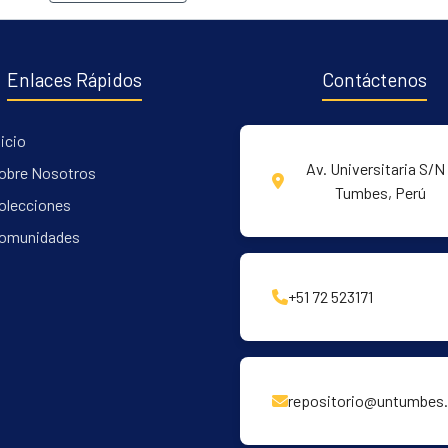
Enlaces Rápidos
Contáctenos
nicio
Av. Universitaria S/N 
obre Nosotros
Tumbes, Perú
olecciones
omunidades
+51 72 523171
repositorio@untumbes.