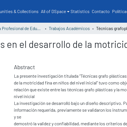
ities & Collections
All of DSpace
Statistics
Contacto
Política
Escuela Profesional de Educación
Trabajos Académicos
 en el desarrollo de la motrici
Abstract
La presente investigación titulada “Técnicas grafo plásticas 
de la motricidad fina en niños del nivel inicial” tuvo como obj
relación que existe entre las técnicas grafo plásticas y la mo
nivel inicial
La investigación se desarrolló bajo un diseño descriptivo. P
información requerida, previamente se validaron los instru
y se
demostró la validez y confiabilidad, mediante los criterios d