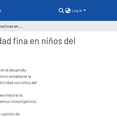
s
Log In
Técnicas grafoplasticas en el desarrollo de la motricidad fina en niños del nivel inicial
dad fina en niños del
en el desarrollo
etivo establecer la
tricidad con niños del
ara mejorar la
mentos investigativos
e opinión de