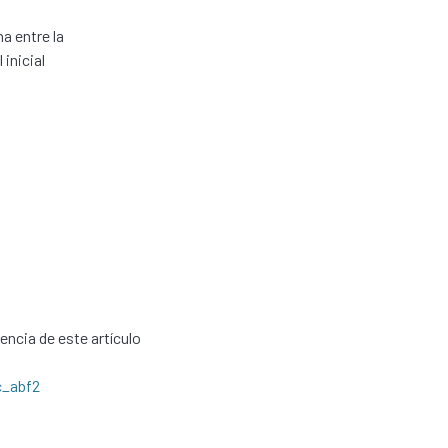
na entre la
 inicial
cencia de este artículo
c_abf2