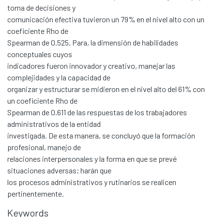
toma de decisiones y
comunicación efectiva tuvieron un 79% en el nivel alto con un
coeficiente Rho de
Spearman de 0.525. Para, la dimensión de habilidades
conceptuales cuyos
indicadores fueron innovador y creativo, manejar las
Communities & Collections
complejidades y la capacidad de
All of DSpace
organizar y estructurar se midieron en el nivel alto del 61% con
un coeficiente Rho de
Statistics
Spearman de 0.611 de las respuestas de los trabajadores
Contacto
administrativos de la entidad
Políticas
investigada. De esta manera, se concluyó que la formación
profesional, manejo de
relaciones interpersonales y la forma en que se prevé
situaciones adversas; harán que
los procesos administrativos y rutinarios se realicen
pertinentemente.
Keywords