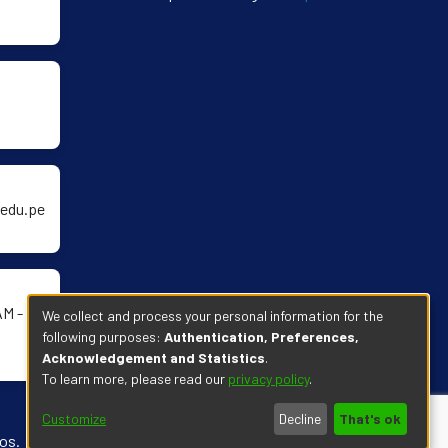
edu.pe
AM -
We collect and process your personal information for the
following purposes:
Authentication, Preferences,
Acknowledgement and Statistics
.
To learn more, please read our
privacy policy
.
Customize
Decline
That's ok
os.