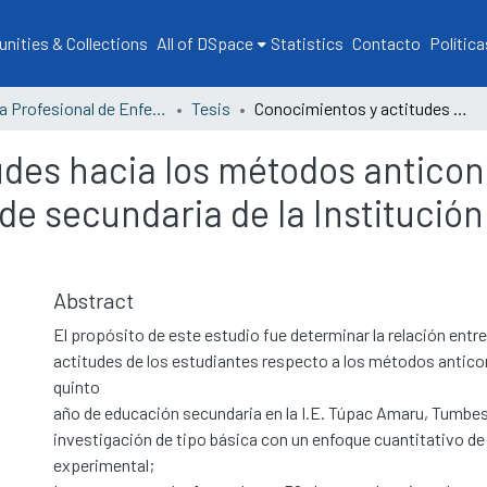
ities & Collections
All of DSpace
Statistics
Contacto
Política
Escuela Profesional de Enfermería
Tesis
Conocimientos y actitudes hacia los métodos anticonceptivos en los estudiantes del quinto de secundaria de la Institución Educativa Túpac Amaru – Tumbes 2022
udes hacia los métodos anticon
 de secundaria de la Institució
Abstract
El propósito de este estudio fue determinar la relación entr
actitudes de los estudiantes respecto a los métodos antic
quinto
año de educación secundaria en la I.E. Túpac Amaru, Tumbes -
investigación de tipo básica con un enfoque cuantitativo de
experimental;