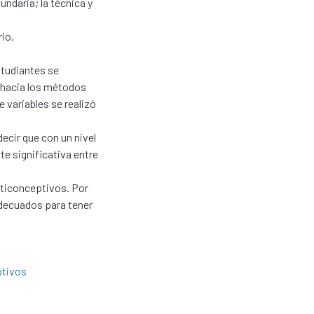
ndaria; la técnica y
rio,
studiantes se
 hacia los métodos
 variables se realizó
ecir que con un nivel
te significativa entre
nticonceptivos. Por
adecuados para tener
ptivos