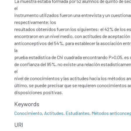
La muestra estaba formada por 52 alumnos de quinto de secu
el
instrumento utilizados fueron una entrevista y un cuestiona
respectivamente; los
resultados obtenidos fueron los siguientes: el 42% de los e
encontraron en un nivel medio, con actitudes de aceptación
anticonceptivos del 54%, para establecer la asociación entre
la
prueba estadística de Chi cuadrada encontrando P>0.05, es d
de confianza del 95%, no existe una relación estadísticamen
el
nivel de conocimientos y las actitudes hacia los métodos a
último, se puede precisar que se requieren conocimientos 
disposiciones positivas.
Keywords
Conocimiento
,
Actitudes
,
Estudiantes
,
Métodos anticonce
URI