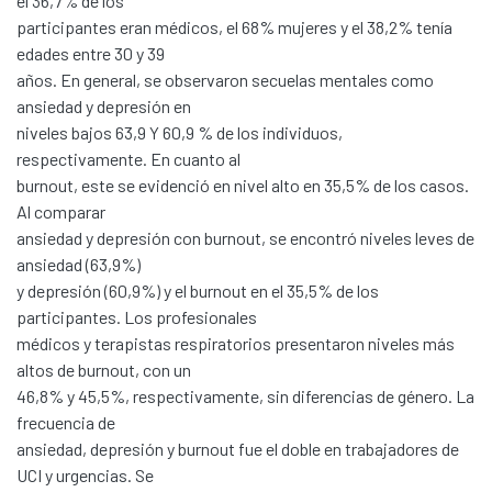
el 36,7% de los
participantes eran médicos, el 68% mujeres y el 38,2% tenía
edades entre 30 y 39
años. En general, se observaron secuelas mentales como
ansiedad y depresión en
niveles bajos 63,9 Y 60,9 % de los individuos,
respectivamente. En cuanto al
burnout, este se evidenció en nivel alto en 35,5% de los casos.
Al comparar
ansiedad y depresión con burnout, se encontró niveles leves de
ansiedad (63,9%)
y depresión (60,9%) y el burnout en el 35,5% de los
participantes. Los profesionales
médicos y terapistas respiratorios presentaron niveles más
altos de burnout, con un
46,8% y 45,5%, respectivamente, sin diferencias de género. La
frecuencia de
ansiedad, depresión y burnout fue el doble en trabajadores de
UCI y urgencias. Se
Communities & Collections