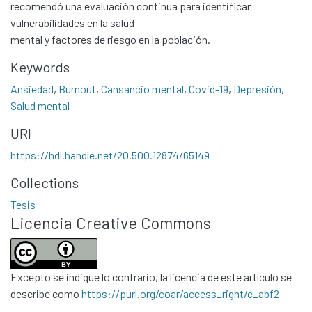
recomendó una evaluación continua para identificar
All of DSpace
vulnerabilidades en la salud
Statistics
mental y factores de riesgo en la población.
Contacto
Keywords
Políticas
Ansiedad
,
Burnout
,
Cansancio mental
,
Covid-19
,
Depresión
,
Salud mental
URI
https://hdl.handle.net/20.500.12874/65149
Collections
Tesis
Licencia Creative Commons
Excepto se indique lo contrario, la licencia de este artículo se
describe como
https://purl.org/coar/access_right/c_abf2