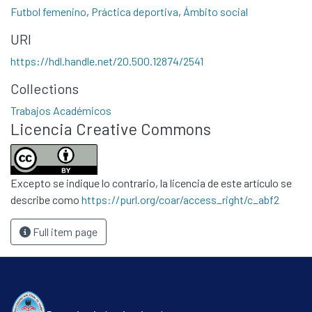
Futbol femenino
,
Práctica deportiva
,
Ámbito social
URI
https://hdl.handle.net/20.500.12874/2541
Collections
Communities & Collections
Trabajos Académicos
All of DSpace
Licencia Creative Commons
Statistics
Contacto
Excepto se indique lo contrario, la licencia de este artículo se
Políticas
describe como
https://purl.org/coar/access_right/c_abf2
Full item page