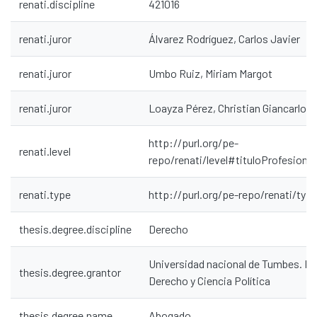
renati.discipline
421016
renati.juror
Álvarez Rodríguez, Carlos Javier
renati.juror
Umbo Ruiz, Miriam Margot
renati.juror
Loayza Pérez, Christian Giancarlo
http://purl.org/pe-
renati.level
Communities & Collections
repo/renati/level#tituloProfesional
All of DSpace
renati.type
http://purl.org/pe-repo/renati/typ
Statistics
Contacto
thesis.degree.discipline
Derecho
Políticas
Universidad nacional de Tumbes. Fa
thesis.degree.grantor
Derecho y Ciencia Política
thesis.degree.name
Abogado