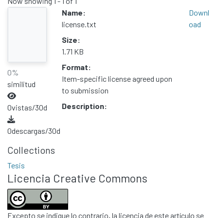
Now showing
1 - 1 of 1
Name:
Downl
license.txt
oad
Size:
1.71 KB
Format:
0%
Item-specific license agreed upon
similitud
to submission
Description:
0
vistas/30d
0
descargas/30d
Collections
Tesis
Licencia Creative Commons
Excepto se indique lo contrario, la licencia de este artículo se