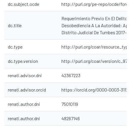
dc.subject.ocde
http://purl.org/pe-repo/ocde/ford
Requerimiento Previo En El Delito 
dc.title
Desobediencia A La Autoridad: Apli
Distrito Judicial De Tumbes 2017-2
dc.type
http://purl.org/coar/resource_type
dc.type.version
http://purl.org/coar/version/c_97
renati.advisor.dni
42367223
renati.advisor.orcid
https://orcid.org/0000-0003-3112
renati.author.dni
75010119
renati.author.dni
48267146