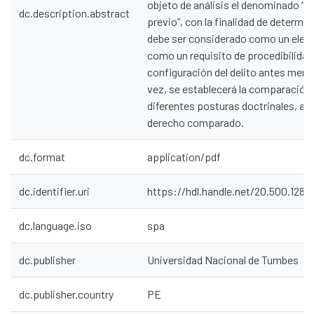
objeto de análisis el denominado “r
dc.description.abstract
previo”, con la finalidad de determin
debe ser considerado como un elem
como un requisito de procedibilidad 
configuración del delito antes menc
vez, se establecerá la comparación 
diferentes posturas doctrinales, as
derecho comparado.
dc.format
application/pdf
dc.identifier.uri
https://hdl.handle.net/20.500.1287
dc.language.iso
spa
dc.publisher
Universidad Nacional de Tumbes
dc.publisher.country
PE