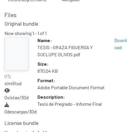
Files
Original bundle
Now showing
1 - 1 of 1
Name:
Downl
TESIS - GRAZA FIGUEROA Y
oad
SUCLUPE OLIVOS.pdf
Size:
870.04 KB
0%
Format:
similitud
Adobe Portable Document Format
Description:
0
vistas/30d
Tesis de Pregrado - Informe Final
0
descargas/30d
License bundle