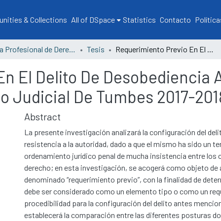
ities & Collections
All of DSpace
Statistics
Contacto
Política
Escuela Profesional de Derecho
Tesis
Requerimiento Previo En El Delito De Desobediencia A La Autoridad: Aplicación En El Distrito Judicial De Tumbes 2017-2018
n El Delito De Desobediencia 
ito Judicial De Tumbes 2017-201
Abstract
La presente investigación analizará la configuración del del
resistencia a la autoridad, dado a que el mismo ha sido un te
ordenamiento jurídico penal de mucha insistencia entre los
derecho; en esta investigación, se acogerá como objeto de a
denominado “requerimiento previo”, con la finalidad de dete
debe ser considerado como un elemento tipo o como un requ
procedibilidad para la configuración del delito antes mencio
establecerá la comparación entre las diferentes posturas d