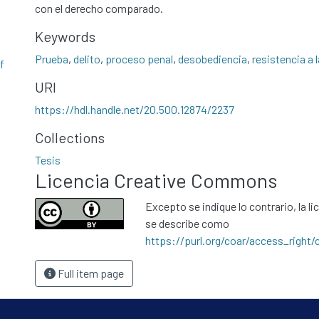
con el derecho comparado.
Keywords
Prueba
,
delito
,
proceso penal
,
desobediencia
,
resistencia a 
f
URI
https://hdl.handle.net/20.500.12874/2237
Collections
Tesis
Licencia Creative Commons
Excepto se indique lo contrario, la li
se describe como
https://purl.org/coar/access_right/
Full item page