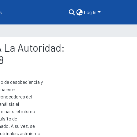
s
Log In
A La Autoridad:
8
ito de desobediencia y
ma en el
 conocedores del
nálisis el
rminar si el mismo
isito de
nado. A su vez, se
octrinales, asimismo,