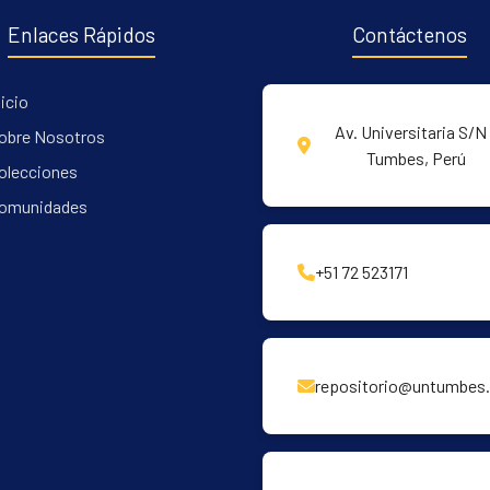
Enlaces Rápidos
Contáctenos
nicio
Av. Universitaria S/N 
obre Nosotros
Tumbes, Perú
olecciones
omunidades
+51 72 523171
repositorio@untumbes.