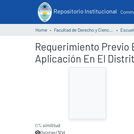
Repositorio Institucional
Commun
Home
Facultad de Derecho y Ciencias Políticas
Requerimiento Previo E
Aplicación En El Distr
0%
similitud
0
vistas/30d