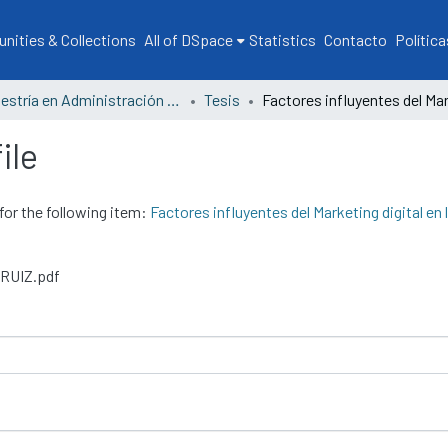
ities & Collections
All of DSpace
Statistics
Contacto
Política
Maestría en Administración y Gestión Empresarial
Tesis
ile
for the following item:
Factores influyentes del Marketing digital en 
 RUIZ.pdf