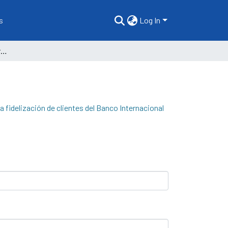
s
Log In
Factores influyentes del Marketing digital en la fidelización de clientes del Banco Internacional del Perú - Interbank, Oficina Tumbes, 2024
la fidelización de clientes del Banco Internacional