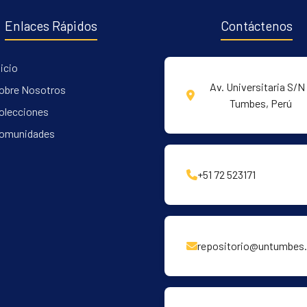
Enlaces Rápidos
Contáctenos
nicio
Av. Universitaria S/N 
obre Nosotros
Tumbes, Perú
olecciones
omunidades
+51 72 523171
repositorio@untumbes.