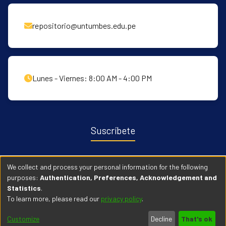
repositorio@untumbes.edu.pe
Lunes - Viernes: 8:00 AM - 4:00 PM
Suscríbete
Recibe notificaciones sobre nuevas publicaciones y eventos
We collect and process your personal information for the following
relacionados con el repositorio. ingresa
Aqui →
purposes:
Authentication, Preferences, Acknowledgement and
Statistics
.
To learn more, please read our
privacy policy
.
© 2026 Universidad Nacional de Tumbes. Todos los derechos
Customize
Decline
That's ok
reservados.