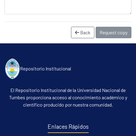
Back
Request copy
Repositorio Institucional
Communities & Collections
All of DSpace
El Repositorio Institucional de la Universidad Nacional de
Statistics
Tumbes proporciona acceso al conocimiento académico y
científico producido por nuestra comunidad.
Contacto
Políticas
Enlaces Rápidos