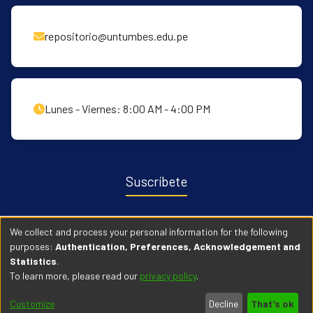
repositorio@untumbes.edu.pe
Lunes - Viernes: 8:00 AM - 4:00 PM
Suscríbete
Recibe notificaciones sobre nuevas publicaciones y eventos
We collect and process your personal information for the following
relacionados con el repositorio. ingresa
Aqui →
purposes:
Authentication, Preferences, Acknowledgement and
Statistics
.
To learn more, please read our
privacy policy
.
© 2026 Universidad Nacional de Tumbes. Todos los derechos
Customize
Decline
That's ok
reservados.