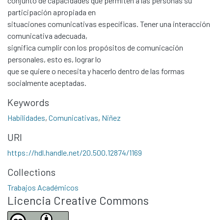
conjunto de capacidades que permiten a las personas su
participación apropiada en
situaciones comunicativas específicas. Tener una interacción
comunicativa adecuada,
significa cumplir con los propósitos de comunicación
personales, esto es, lograr lo
que se quiere o necesita y hacerlo dentro de las formas
socialmente aceptadas.
Keywords
Habilidades
,
Comunicativas
,
Niñez
Communities & Collections
URI
All of DSpace
https://hdl.handle.net/20.500.12874/1169
Statistics
Collections
Contacto
Trabajos Académicos
Políticas
Licencia Creative Commons