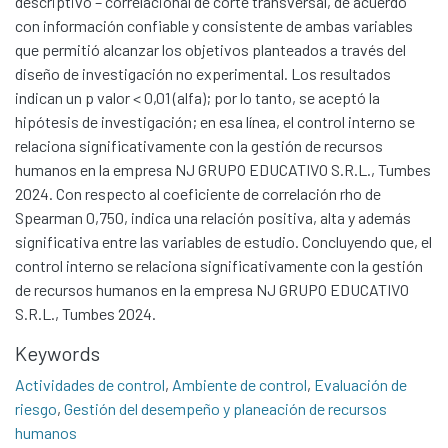
descriptivo – correlacional de corte transversal, de acuerdo
con información confiable y consistente de ambas variables
que permitió alcanzar los objetivos planteados a través del
diseño de investigación no experimental. Los resultados
indican un p valor < 0,01 (alfa); por lo tanto, se aceptó la
hipótesis de investigación; en esa línea, el control interno se
relaciona significativamente con la gestión de recursos
humanos en la empresa NJ GRUPO EDUCATIVO S.R.L., Tumbes
2024. Con respecto al coeficiente de correlación rho de
Spearman 0,750, indica una relación positiva, alta y además
significativa entre las variables de estudio. Concluyendo que, el
control interno se relaciona significativamente con la gestión
de recursos humanos en la empresa NJ GRUPO EDUCATIVO
S.R.L., Tumbes 2024.
Keywords
Communities & Collections
Actividades de control
,
Ambiente de control
,
Evaluación de
All of DSpace
riesgo
,
Gestión del desempeño y planeación de recursos
Statistics
humanos