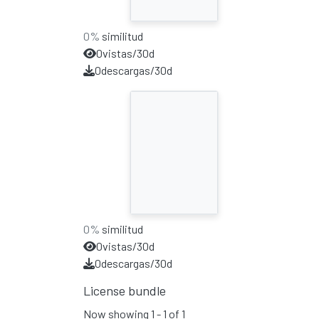
0%
similitud
0
vistas/30d
0
descargas/30d
0%
similitud
0
vistas/30d
0
descargas/30d
License bundle
Now showing
1 - 1 of 1