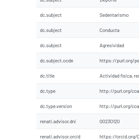
dc.subject
Sedentarismo
dc.subject
Conducta
dc.subject
Agresividad
dc.subject.ocde
https://purl.org/p
dc.title
Actividad física, r
dc.type
http://purl.org/co
dc.type.version
http://purl.org/c
renati.advisor.dni
00230120
renati.advisor.orcid
https://orcid.org