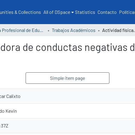
ities & Collections
All of DSpace
Statistics
Contacto
Política
Escuela Profesional de Educación
Trabajos Académicos
ladora de conductas negativas d
Simple item page
car Calixto
do Kevin
:37Z