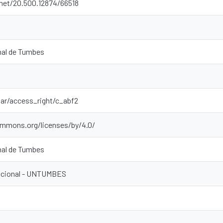
.net/20.500.12874/66518
nal de Tumbes
oar/access_right/c_abf2
ommons.org/licenses/by/4.0/
nal de Tumbes
tucional - UNTUMBES