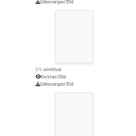
0
descargas/30d
0%
similitud
0
vistas/30d
0
descargas/30d