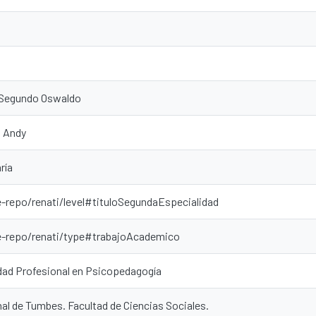
, Segundo Oswaldo
, Andy
ría
e-repo/renati/level#tituloSegundaEspecialidad
pe-repo/renati/type#trabajoAcademico
dad Profesional en Psicopedagogía
al de Tumbes. Facultad de Ciencias Sociales.