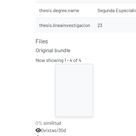
thesis.degree.name
Segunda Especiali
thesis.lineainvestigacion
23
Files
Original bundle
Now showing
1 - 4 of 4
0%
similitud
0
vistas/30d