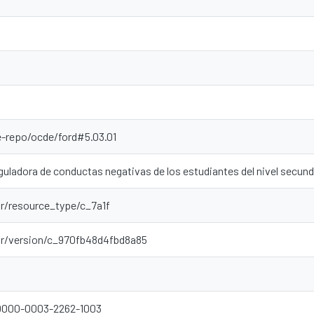
e-repo/ocde/ford#5.03.01
eguladora de conductas negativas de los estudiantes del nivel secund
ar/resource_type/c_7a1f
oar/version/c_970fb48d4fbd8a85
/0000-0003-2262-1003