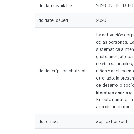
dc.date.available
2026-02-06T13:50
dc.date.issued
2020
La activación corpo
de las personas. La
sistemática al men
gasto energético, 
de vida saludables,
dc.description.abstract
niños y adolescente
otro lado, la prese
del desarrollo soc
literatura señala q
En este sentido, la
a modular comporta
dc.format
application/pdf