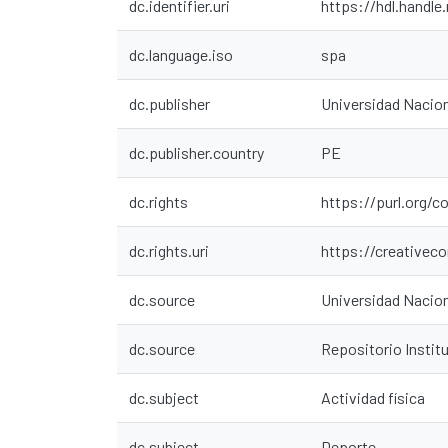
dc.identifier.uri
https://hdl.handle
dc.language.iso
spa
dc.publisher
Universidad Nacio
dc.publisher.country
PE
dc.rights
https://purl.org/c
dc.rights.uri
https://creativec
dc.source
Universidad Nacio
dc.source
Repositorio Insti
dc.subject
Actividad física
dc.subject
Deporte