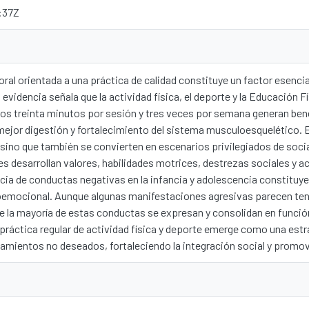
:37Z
ral orientada a una práctica de calidad constituye un factor esencial
 evidencia señala que la actividad física, el deporte y la Educación 
os treinta minutos por sesión y tres veces por semana generan bene
mejor digestión y fortalecimiento del sistema musculoesquelético.
 sino que también se convierten en escenarios privilegiados de social
s desarrollan valores, habilidades motrices, destrezas sociales y a
ncia de conductas negativas en la infancia y adolescencia constituy
ioemocional. Aunque algunas manifestaciones agresivas parecen ten
ue la mayoría de estas conductas se expresan y consolidan en función
 práctica regular de actividad física y deporte emerge como una est
mientos no deseados, fortaleciendo la integración social y promovi