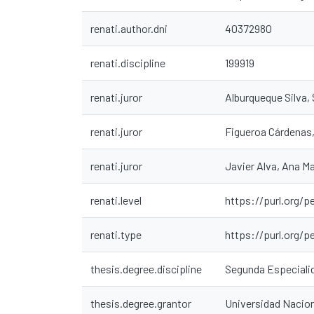
renati.author.dni
40372980
renati.discipline
199919
renati.juror
Alburqueque Silva
renati.juror
Figueroa Cárdenas
renati.juror
Javier Alva, Ana Ma
renati.level
https://purl.org/p
renati.type
https://purl.org/
thesis.degree.discipline
Segunda Especiali
thesis.degree.grantor
Universidad Nacion