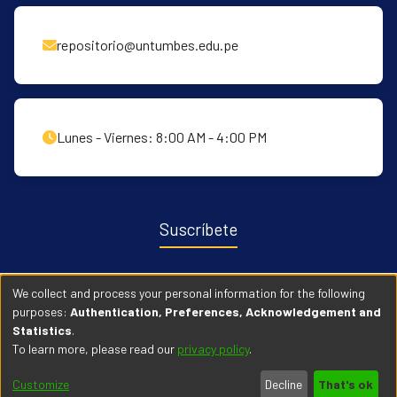
repositorio@untumbes.edu.pe
Lunes - Viernes: 8:00 AM - 4:00 PM
Suscríbete
Recibe notificaciones sobre nuevas publicaciones y eventos
We collect and process your personal information for the following
relacionados con el repositorio. ingresa
Aqui →
purposes:
Authentication, Preferences, Acknowledgement and
Statistics
.
To learn more, please read our
privacy policy
.
© 2026 Universidad Nacional de Tumbes. Todos los derechos
Customize
Decline
That's ok
reservados.