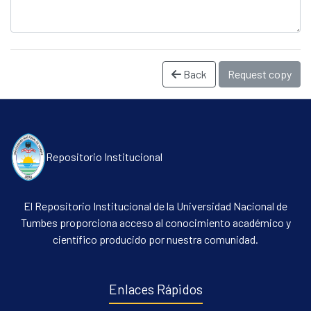
Back
Request copy
Repositorio Institucional
Communities & Collections
All of DSpace
El Repositorio Institucional de la Universidad Nacional de
Statistics
Tumbes proporciona acceso al conocimiento académico y
científico producido por nuestra comunidad.
Contacto
Políticas
Enlaces Rápidos