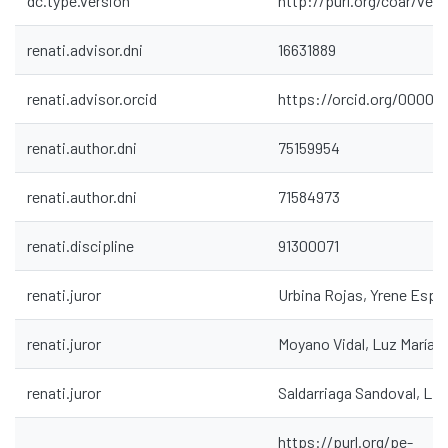
dc.type.version
http://purl.org/coar/ve
renati.advisor.dni
16631889
renati.advisor.orcid
https://orcid.org/0000-
renati.author.dni
75159954
renati.author.dni
71584973
renati.discipline
91300071
renati.juror
Urbina Rojas, Yrene Espe
renati.juror
Moyano Vidal, Luz María
renati.juror
Saldarriaga Sandoval, Lil
https://purl.org/pe-