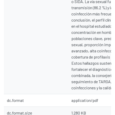
o SIDA. La vía sexual fue 
transmisión (86.2 %) y la 
coinfección más frecuent
conclusión, el perfil clín
en el hospital estudiado 
concentración en hombres
poblaciones clave, predo
sexual, proporción impor
avanzado, alta coinfecció
cobertura de profilaxis pr
Estos hallazgos sustenta
fortalecer el diagnóstico
combinada, la consejería d
seguimiento de TARGA, la 
coinfecciones y la calidad 
dc.format
application/pdf
dc.format.size
1.280 KB