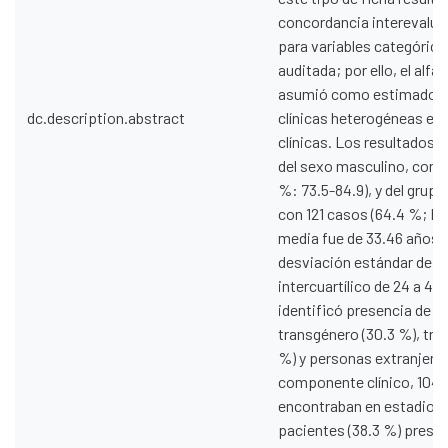
concordancia interevalua
para variables categóricas
auditada; por ello, el alf
asumió como estimador pr
dc.description.abstract
clínicas heterogéneas ext
clínicas. Los resultados 
del sexo masculino, con 1
%: 73.5-84.9), y del grupo
con 121 casos (64.4 %; IC
media fue de 33.46 años, 
desviación estándar de 14
intercuartílico de 24 a 4
identificó presencia de 
transgénero (30.3 %), tra
%) y personas extranjeras 
componente clínico, 104 
encontraban en estadio 1;
pacientes (38.3 %) prese