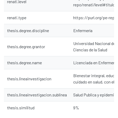
renati.level
repo/renati/level#tituloP
renati.type
https://purl.org/pe-repo
Communities & Collections
thesis.degree.discipline
Enfermería
All of DSpace
Statistics
Universidad Nacional de 
thesis.degree.grantor
Contacto
Ciencias de la Salud
Políticas
thesis.degree.name
Licenciada en Enfermería
Bienestar integral, educa
thesis.lineainvestigacion
cuidado en salud, con el d
thesis.lineainvestigacion.sublinea
Salud Publica y epidemiol
thesis.similitud
9%