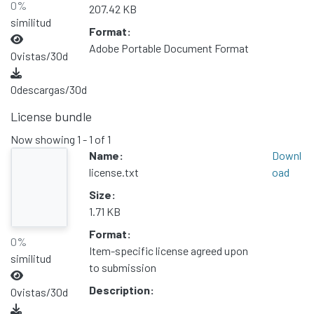
0%
207.42 KB
similitud
Format:
Adobe Portable Document Format
0
vistas/30d
0
descargas/30d
License bundle
Now showing
1 - 1 of 1
Name:
Downl
license.txt
oad
Size:
1.71 KB
Format:
0%
Item-specific license agreed upon
similitud
to submission
Description:
0
vistas/30d