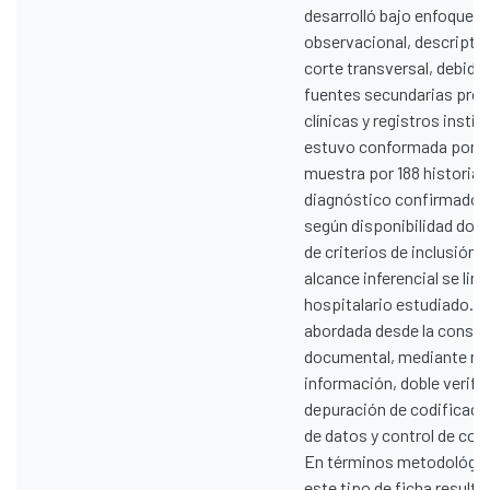
desarrolló bajo enfoque c
observacional, descriptiv
corte transversal, debido
fuentes secundarias proc
clínicas y registros insti
estuvo conformada por 365
muestra por 188 historia
diagnóstico confirmado d
según disponibilidad doc
de criterios de inclusión y
alcance inferencial se lim
hospitalario estudiado. L
abordada desde la consist
documental, mediante rev
información, doble verifi
depuración de codificació
de datos y control de co
En términos metodológico
este tipo de ficha result