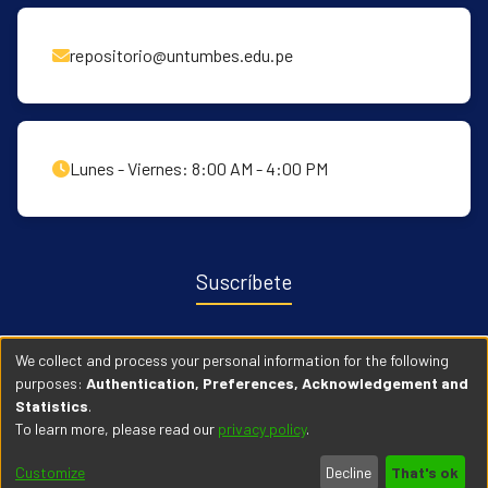
repositorio@untumbes.edu.pe
Lunes - Viernes: 8:00 AM - 4:00 PM
Suscríbete
Recibe notificaciones sobre nuevas publicaciones y eventos
We collect and process your personal information for the following
relacionados con el repositorio. ingresa
Aqui →
purposes:
Authentication, Preferences, Acknowledgement and
Statistics
.
To learn more, please read our
privacy policy
.
© 2026 Universidad Nacional de Tumbes. Todos los derechos
Customize
Decline
That's ok
reservados.