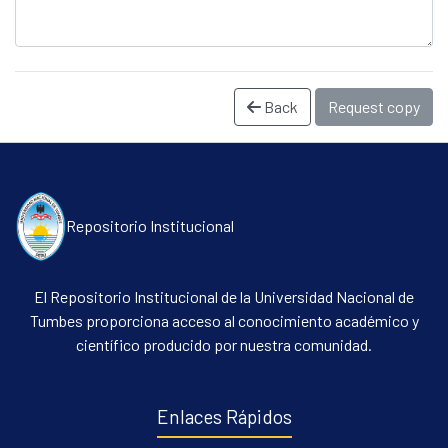
Back
Request copy
Repositorio Institucional
Communities & Collections
All of DSpace
El Repositorio Institucional de la Universidad Nacional de
Statistics
Tumbes proporciona acceso al conocimiento académico y
científico producido por nuestra comunidad.
Contacto
Políticas
Enlaces Rápidos