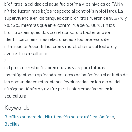
biofiltros la calidad del agua fue óptima y los níveles de TAN y
nitrito fueron más bajos respecto al control (sin biofiltro). La
supervivencia en los tanques con biofiltros fueron de 96.67% y
98.33%, mientras que en el control fue de 30.00%. En los
biofiltros enriquecidos con el consorcio bacteriano se
Communities & Collections
identificaron enzimas relacionadas a los procesos de
All of DSpace
nitrificación/desnitrificación y metabolismo del fosfato y
azufre. Los resultados
Statistics
8
Contacto
del presente estudio abren nuevas vías para futuras
Políticas
investigaciones aplicando las tecnologías ómicas al estudio de
las comunidades microbianas involucradas en los ciclos del
nitrógeno, fósforo y azufre para la biorremediación en la
acuicultura.
Keywords
Biofiltro sumergido
,
Nitrificación heterotrófica
,
ómicas
,
Bacillus