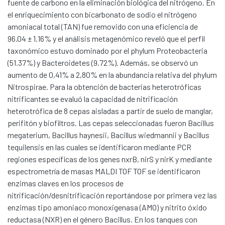
fuente de carbono en la eliminación biológica del nitrógeno. En
el enriquecimiento con bicarbonato de sodio el nitrógeno
amoniacal total (TAN) fue removido con una eficiencia de
96.04 ± 1.16% y el análisis metagenómico reveló que el perfil
taxonómico estuvo dominado por el phylum Proteobacteria
(51.37%) y Bacteroidetes (9.72%). Además, se observó un
aumento de 0,41% a 2,80% en la abundancia relativa del phylum
Nitrospirae. Para la obtención de bacterias heterotróficas
nitrificantes se evaluó la capacidad de nitrificación
heterotrófica de 8 cepas aisladas a partir de suelo de manglar,
perifitón y biofiltros. Las cepas seleccionadas fueron Bacillus
megaterium, Bacillus haynesii, Bacillus wiedmannii y Bacillus
tequilensis en las cuales se identificaron mediante PCR
regiones específicas de los genes nxrB, nirS y nirK y mediante
espectrometría de masas MALDI TOF TOF se identificaron
enzimas claves en los procesos de
nitrificación/desnitrificación reportándose por primera vez las
enzimas tipo amoniaco monoxigenasa (AMO) y nitrito óxido
reductasa (NXR) en el género Bacillus. En los tanques con