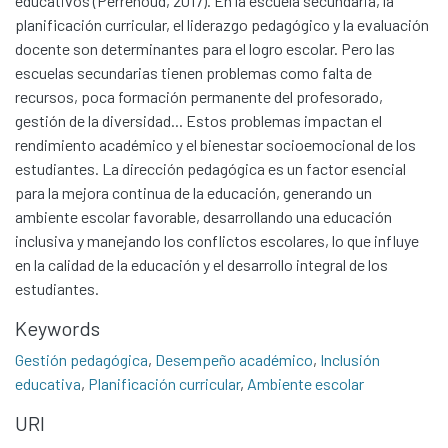
educativos (Perrenoud, 2017). En la escuela secundaria, la
planificación curricular, el liderazgo pedagógico y la evaluación
docente son determinantes para el logro escolar. Pero las
escuelas secundarias tienen problemas como falta de
recursos, poca formación permanente del profesorado,
gestión de la diversidad... Estos problemas impactan el
rendimiento académico y el bienestar socioemocional de los
estudiantes. La dirección pedagógica es un factor esencial
para la mejora continua de la educación, generando un
ambiente escolar favorable, desarrollando una educación
inclusiva y manejando los conflictos escolares, lo que influye
en la calidad de la educación y el desarrollo integral de los
estudiantes.
Keywords
Communities & Collections
Gestión pedagógica
,
Desempeño académico
,
Inclusión
All of DSpace
educativa
,
Planificación curricular
,
Ambiente escolar
Statistics
URI
Contacto