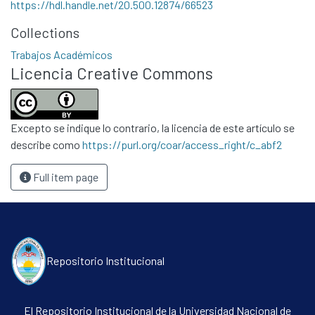
https://hdl.handle.net/20.500.12874/66523
Políticas
Collections
Trabajos Académicos
Licencia Creative Commons
Excepto se indique lo contrario, la licencia de este artículo se
describe como
https://purl.org/coar/access_right/c_abf2
Full item page
Repositorio Institucional
El Repositorio Institucional de la Universidad Nacional de