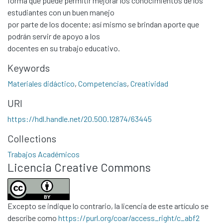
forma que puede permitir mejorar los conocimientos de los
estudiantes con un buen manejo
por parte de los docente; así mismo se brindan aporte que
podrán servir de apoyo a los
docentes en su trabajo educativo.
Keywords
Materiales didáctico
,
Competencias
,
Creatividad
URI
Communities & Collections
https://hdl.handle.net/20.500.12874/63445
All of DSpace
Collections
Statistics
Trabajos Académicos
Contacto
Licencia Creative Commons
Políticas
Excepto se indique lo contrario, la licencia de este artículo se
describe como
https://purl.org/coar/access_right/c_abf2