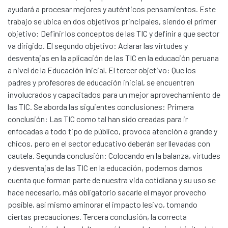
ayudará a procesar mejores y auténticos pensamientos. Este
trabajo se ubica en dos objetivos principales, siendo el primer
objetivo: Definir los conceptos de las TIC y definir a que sector
va dirigido. El segundo objetivo: Aclarar las virtudes y
desventajas en la aplicación de las TIC en la educación peruana
a nivel de la Educación Inicial. El tercer objetivo: Que los
padres y profesores de educación inicial, se encuentren
involucrados y capacitados para un mejor aprovechamiento de
las TIC. Se aborda las siguientes conclusiones: Primera
conclusión: Las TIC como tal han sido creadas para ir
enfocadas a todo tipo de público, provoca atención a grande y
chicos, pero en el sector educativo deberán ser llevadas con
cautela. Segunda conclusión: Colocando en la balanza, virtudes
y desventajas de las TIC en la educación, podemos darnos
cuenta que forman parte de nuestra vida cotidiana y su uso se
hace necesario, más obligatorio sacarle el mayor provecho
posible, así mismo aminorar el impacto lesivo, tomando
Communities & Collections
ciertas precauciones. Tercera conclusión, la correcta
All of DSpace