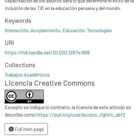
capacitación de los adultos será lo que determine el éxito de la
Statistics
inclusión de las TIC en la educación peruana y del mundo.
Contacto
Keywords
Políticas
Interacción
,
Acoplamiento
,
Educación
,
Tecnologías
URI
https://hdl.handle.net/20.500.12874/868
Collections
Trabajos Académicos
Licencia Creative Commons
Excepto se indique lo contrario, la licencia de este artículo se
describe como
https://purl.org/coar/access_right/c_abf2
Full item page