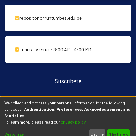
repositorio@untumbes.edu.pe
Lunes - Viernes: 8:00 AM - 4:00 PM
Suscríbete
Recibe notificaciones sobre nuevas publicaciones y eventos
We collect and process your personal information for the following
relacionados con el repositorio. ingresa
Aqui →
purposes:
Authentication, Preferences, Acknowledgement and
Statistics
.
To learn more, please read our
privacy policy
.
© 2026 Universidad Nacional de Tumbes. Todos los derechos
Customize
Decline
That's ok
reservados.