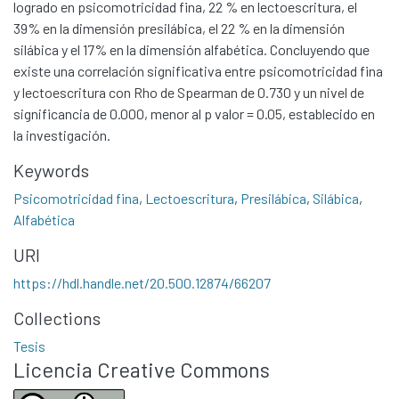
logrado en psicomotricidad fina, 22 % en lectoescritura, el
39% en la dimensión presilábica, el 22 % en la dimensión
silábica y el 17% en la dimensión alfabética. Concluyendo que
existe una correlación significativa entre psicomotricidad fina
y lectoescritura con Rho de Spearman de 0.730 y un nivel de
significancia de 0.000, menor al p valor = 0.05, establecido en
la investigación.
Keywords
Psicomotricidad fina
,
Lectoescritura
,
Presilábica
,
Silábica
,
Alfabética
Communities & Collections
URI
All of DSpace
https://hdl.handle.net/20.500.12874/66207
Statistics
Collections
Contacto
Políticas
Tesis
Licencia Creative Commons