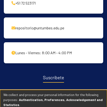
+51 72 523171
repositorio@untumbes.edu.pe
Lunes - Viernes: 8:00 AM - 4:00 PM
Suscríbete
Recibe notificaciones sobre nuevas publicaciones y eventos
We collect and process your personal information for the following
relacionados con el repositorio. ingresa
Aqui →
purposes:
Authentication, Preferences, Acknowledgement and
Statistics
.