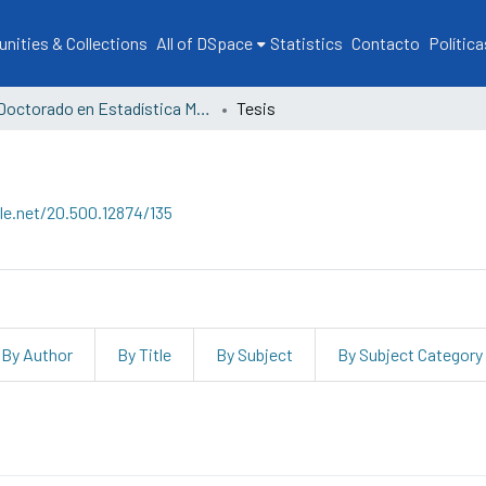
ities & Collections
All of DSpace
Statistics
Contacto
Política
Doctorado en Estadística Matemática Aplicada
Tesis
dle.net/20.500.12874/135
By Author
By Title
By Subject
By Subject Category