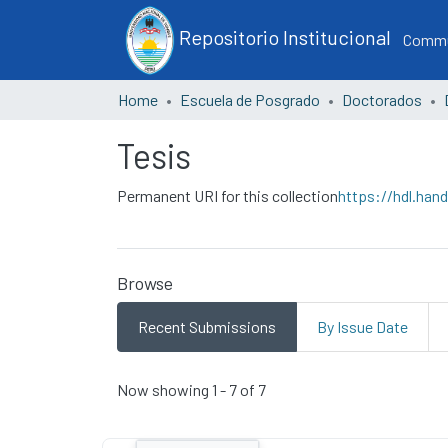
Repositorio Institucional
Commun
Home
Escuela de Posgrado
Doctorados
Tesis
Permanent URI for this collection
https://hdl.han
Browse
Recent Submissions
By Issue Date
Recent Submissions
Now showing
1 - 7 of 7