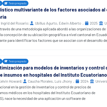
o
Tesis pregrado
stico multivariante de los factores asociados al
aria
Ingrid del Rosario
;
Ubillus Agurto, Edwin Alberto
,
2025
U
 través de una metodología aplicada abordó a las organizaciones de
 la concepción de su ubicación geográfica a nivel cantonal en Ecuad
ante para identificar los factores que se asocian con el desarrollo 
onal, y empleando datos de fuentes oficiales respecto a las caracter
 cantonal. En primer lugar, se realizó un análisis de correspondencia 
es entre la distribución de las organizaciones de EPS y el desarrollo 
o
Tesis pregrado
ndice de Moran y el modelado geográfico
imización para modelos de inventarios y control 
analizar la relación espacial y temporal de las unidades de EPS entr
 insumos en hospitales del Instituto Ecuatoriano
ctorial (AF) para una comprensión más profunda de los factores asoc
 regresión logística binaria para evaluar la influencia de estos fa
Kelvin Howard
;
Caucha Morales, Luis Jhony
,
2024
Univer
rrollo cantonal y los grupos de las organizaciones están asociados (𝜒�
acional en la gestión de inventarios y control de precios de
𝑒� − 16). Por otro lado, la distribución de las organizaciones de EPS
os médicos en los hospitales del Instituto Ecuatoriano de
elación espacial a nivel cantonal (𝐼� 𝑀�𝑜�𝑟�𝑎�𝑛� = 0.01, 𝑝� 𝑣
S), nace la necesidad de una aplicación un software de
ión entre el número de organizaciones, el índice de necesidades bási
etivo fue determinar el diseño de un software de optimización