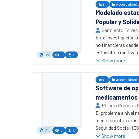
Acceso abiert
Item
Modelado estadí
Popular y Solid
Sarmiento Torres, 
Esta investigación a
no financieras desde
estadístico multivari
0%
0
0
descriptivo correlaci
Show more
territoriales a nivel
explorar las relacion
Acceso abiert
Item
Luego, se aplicó el Í
Software de opt
ponderado (GWR) para 
medicamentos e
a cabo un análisis fa
complementado por una
Pizarro Romero, 
que, el índice de desa
El problema a nivel n
𝑣�𝑎�𝑙�𝑢�𝑒� < 2.2
medicamentos e insum
no presentan autocorr
Seguridad Social (IES
0%
0
0
embargo, existe relac
optimización. El obj
Show more