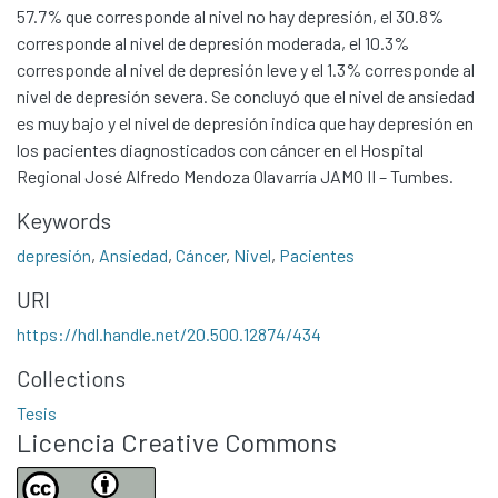
57.7% que corresponde al nivel no hay depresión, el 30.8%
corresponde al nivel de depresión moderada, el 10.3%
corresponde al nivel de depresión leve y el 1.3% corresponde al
nivel de depresión severa. Se concluyó que el nivel de ansiedad
es muy bajo y el nivel de depresión indica que hay depresión en
los pacientes diagnosticados con cáncer en el Hospital
Regional José Alfredo Mendoza Olavarría JAMO II – Tumbes.
Keywords
depresión
,
Ansiedad
,
Cáncer
,
Nivel
,
Pacientes
Communities & Collections
URI
All of DSpace
https://hdl.handle.net/20.500.12874/434
Statistics
Collections
Contacto
Tesis
Políticas
Licencia Creative Commons