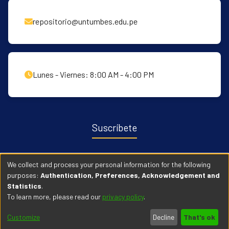
repositorio@untumbes.edu.pe
Lunes - Viernes: 8:00 AM - 4:00 PM
Suscríbete
Recibe notificaciones sobre nuevas publicaciones y eventos
We collect and process your personal information for the following
relacionados con el repositorio. ingresa
Aqui →
purposes:
Authentication, Preferences, Acknowledgement and
Statistics
.
To learn more, please read our
privacy policy
.
© 2026 Universidad Nacional de Tumbes. Todos los derechos
Customize
Decline
That's ok
reservados.