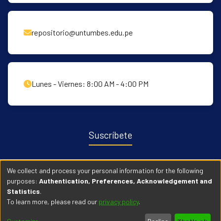
repositorio@untumbes.edu.pe
Lunes - Viernes: 8:00 AM - 4:00 PM
Suscríbete
Recibe notificaciones sobre nuevas publicaciones y eventos
We collect and process your personal information for the following
relacionados con el repositorio. ingresa
Aqui →
purposes:
Authentication, Preferences, Acknowledgement and
Statistics
.
To learn more, please read our
privacy policy
.
© 2026 Universidad Nacional de Tumbes. Todos los derechos