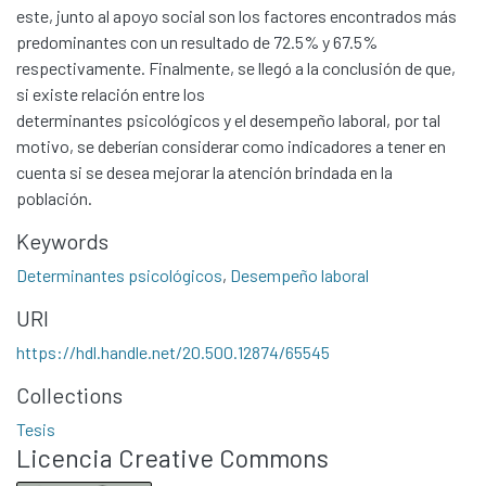
este, junto al apoyo social son los factores encontrados más
predominantes con un resultado de 72.5% y 67.5%
respectivamente. Finalmente, se llegó a la conclusión de que,
si existe relación entre los
determinantes psicológicos y el desempeño laboral, por tal
motivo, se deberían considerar como indicadores a tener en
cuenta si se desea mejorar la atención brindada en la
población.
Keywords
Determinantes psicológicos
,
Desempeño laboral
Communities & Collections
URI
All of DSpace
https://hdl.handle.net/20.500.12874/65545
Statistics
Contacto
Collections
Políticas
Tesis
Licencia Creative Commons