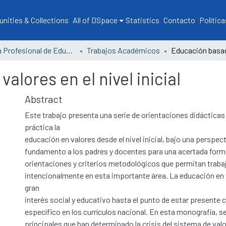
ities & Collections
All of DSpace
Statistics
Contacto
Política
Escuela Profesional de Educación
Trabajos Académicos
lores en el nivel inicial
Abstract
Este trabajo presenta una serie de orientaciones didácticas p
práctica la
educación en valores desde el nivel inicial, bajo una perspec
fundamento a los padres y docentes para una acertada for
orientaciones y criterios metodológicos que permitan traba
intencionalmente en esta importante área. La educación en 
gran
interés social y educativo hasta el punto de estar presente
específico en los currículos nacional. En esta monografía, s
principales que han determinado la crisis del sistema de val