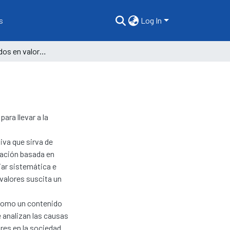
s
Log In
Educación basados en valores en el nivel inicial
ara llevar a la
tiva que sirva de
mación basada en
jar sistemática e
valores suscita un
 como un contenido
e analizan las causas
ores en la sociedad