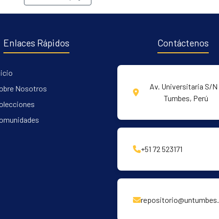
Enlaces Rápidos
Contáctenos
nicio
Av. Universitaria S/N 
obre Nosotros
Tumbes, Perú
olecciones
omunidades
+51 72 523171
repositorio@untumbes.