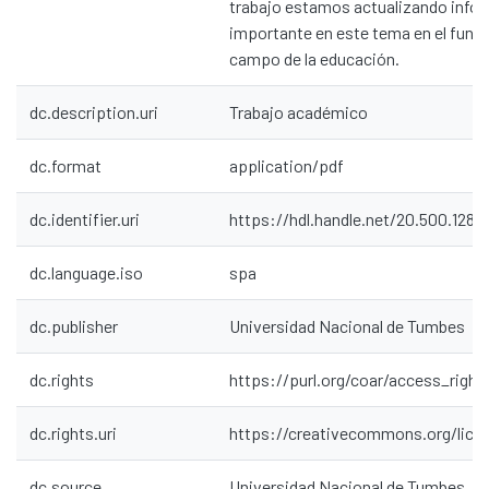
trabajo estamos actualizando info
importante en este tema en el fund
campo de la educación.
dc.description.uri
Trabajo académico
dc.format
application/pdf
dc.identifier.uri
https://hdl.handle.net/20.500.1287
dc.language.iso
spa
dc.publisher
Universidad Nacional de Tumbes
dc.rights
https://purl.org/coar/access_right
dc.rights.uri
https://creativecommons.org/lice
dc.source
Universidad Nacional de Tumbes