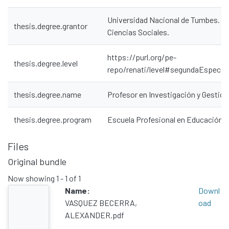
Universidad Nacional de Tumbes. Fa
thesis.degree.grantor
Ciencias Sociales.
https://purl.org/pe-
thesis.degree.level
repo/renati/level#segundaEspecial
thesis.degree.name
Profesor en Investigación y Gestió
thesis.degree.program
Escuela Profesional en Educación
Files
Original bundle
Communities & Collections
Now showing
1 - 1 of 1
All of DSpace
Name:
Downl
VASQUEZ BECERRA,
oad
Statistics
ALEXANDER.pdf
Contacto