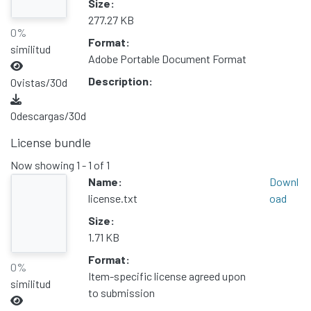
Size:
Políticas
277.27 KB
0%
Format:
similitud
Adobe Portable Document Format
Description:
0
vistas/30d
0
descargas/30d
License bundle
Now showing
1 - 1 of 1
Name:
Downl
license.txt
oad
Size:
1.71 KB
Format:
0%
Item-specific license agreed upon
similitud
to submission